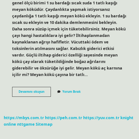
genel ölçü birimi 1 su bardağı sıcak suda 1 tatlı kaşığı
meyan köküdür. Çaydanlıkta yapmak istiyorsanız
çaydanlığa 1 tatlı kaşığı meyan kökü ekleyin. 1 su bardağı
sıcak su ekleyin ve 10 dakika demlenmesini bekleyin.
Daha sonra süzüp içmek için tüketebilirsiniz. Meyan kökü
çayı hangi hastalıklara iyi gelir? İltihaplanmadan
kaynaklanan ağrıyı hafifletir. Vücuttaki ödem ve
toksinlerin atılmasını sağlar. Kabızlık giderici etkisi
vardır. Güçlü iltihap giderici özelliği sayesinde meyan
kökü çay olarak tüketildiğinde boğaz ağrılarını
giderebilir ve öksürüğe iyi gelir. Meyan kökü aç karnına
içilir mi? Meyan kökü çayına bir tatlı…
Meyan
Devamını okuyun
Yorum Bırak
Kökü
Çayı
Günde
Kaç
Bardak
https://mbys.com.tr
https://peh.com.tr
https://yuv.com.tr
knight
Içilmeli
online
nttgame
Sitemap