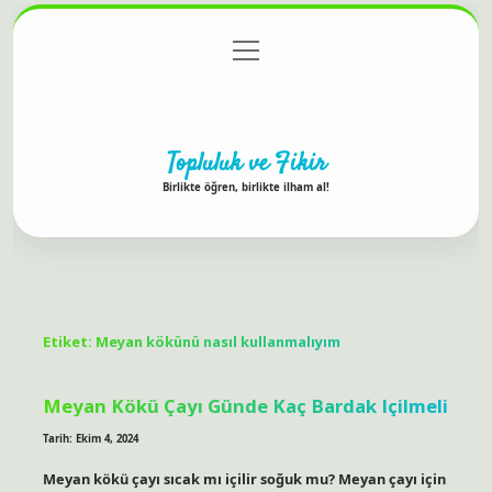
menüyü
Anasayfa
Gizlilik Politikası
Yasal Uyarı
aç
Hakkımızda
Topluluk ve Fikir
Birlikte öğren, birlikte ilham al!
Etiket:
Meyan kökünü nasıl kullanmalıyım
Meyan Kökü Çayı Günde Kaç Bardak Içilmeli
Tarih: Ekim 4, 2024
Meyan kökü çayı sıcak mı içilir soğuk mu? Meyan çayı için