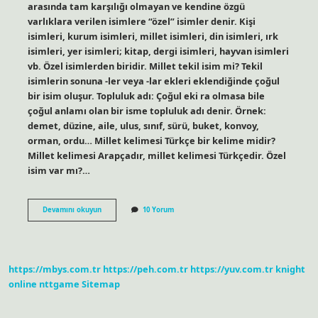
arasında tam karşılığı olmayan ve kendine özgü
varlıklara verilen isimlere “özel” isimler denir. Kişi
isimleri, kurum isimleri, millet isimleri, din isimleri, ırk
isimleri, yer isimleri; kitap, dergi isimleri, hayvan isimleri
vb. Özel isimlerden biridir. Millet tekil isim mi? Tekil
isimlerin sonuna -ler veya -lar ekleri eklendiğinde çoğul
bir isim oluşur. Topluluk adı: Çoğul eki ra olmasa bile
çoğul anlamı olan bir isme topluluk adı denir. Örnek:
demet, düzine, aile, ulus, sınıf, sürü, buket, konvoy,
orman, ordu… Millet kelimesi Türkçe bir kelime midir?
Millet kelimesi Arapçadır, millet kelimesi Türkçedir. Özel
isim var mı?…
Millet
Devamını okuyun
10 Yorum
Kelimesi
Özel
Isim
Midir
https://mbys.com.tr
https://peh.com.tr
https://yuv.com.tr
knight
online
nttgame
Sitemap