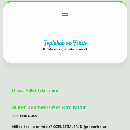
menüyü
Anasayfa
Gizlilik Politikası
Yasal Uyarı
aç
Hakkımızda
Topluluk ve Fikir
Birlikte öğren, birlikte ilham al!
Etiket:
Millet tekil isim mi
Millet Kelimesi Özel Isim Midir
Tarih: Ekim 4, 2024
Millet özel isim midir? ÖZEL İSİMLER: Diğer varlıklar