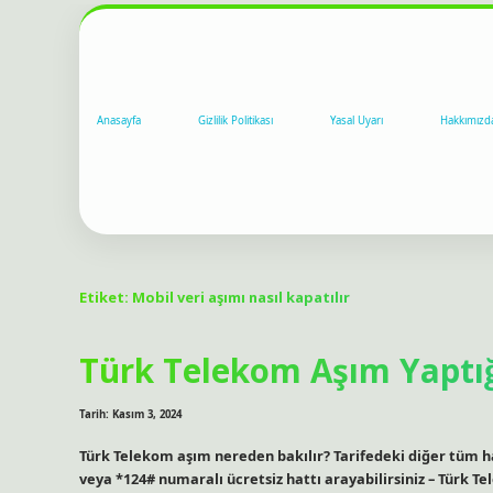
Anasayfa
Gizlilik Politikası
Yasal Uyarı
Hakkımızd
Etiket:
Mobil veri aşımı nasıl kapatılır
Türk Telekom Aşım Yaptığ
Tarih: Kasım 3, 2024
Türk Telekom aşım nereden bakılır? Tarifedeki diğer tüm ha
veya *124# numaralı ücretsiz hattı arayabilirsiniz – Türk T