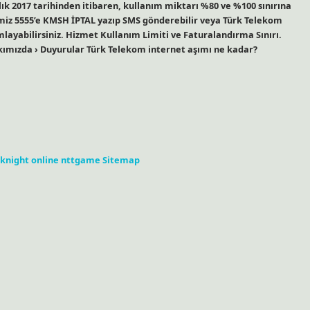
ralık 2017 tarihinden itibaren, kullanım miktarı %80 ve %100 sınırına
miz 5555’e KMSH İPTAL yazıp SMS gönderebilir veya Türk Telekom
ayabilirsiniz. Hizmet Kullanım Limiti ve Faturalandırma Sınırı.
ımızda › Duyurular Türk Telekom internet aşımı ne kadar?
knight online
nttgame
Sitemap