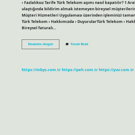
› Fazlalıksız Tarife Türk Telekom aşımı nasıl kapatılır? 1 A
ulaştığında bildirim almak istemeyen bireysel müşterileri
Müşteri Hizmetleri Uygulaması üzerinden işleminizi tamaml
Türk Telekom › Hakkımızda › DuyurularTürk Telekom › Hakk
Bireysel faturalı…
Türk
Devamını okuyun
Yorum Bırak
Telekom
Aşım
Yaptığımı
Nasıl
Anlarım
https://mbys.com.tr
https://peh.com.tr
https://yuv.com.tr