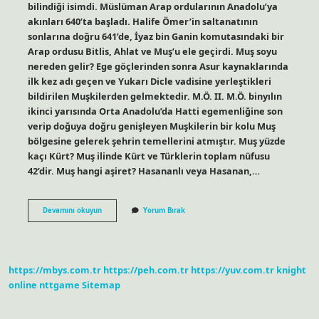
bilindiği isimdi. Müslüman Arap ordularının Anadolu’ya
akınları 640’ta başladı. Halife Ömer’in saltanatının
sonlarına doğru 641’de, İyaz bin Ganin komutasındaki bir
Arap ordusu Bitlis, Ahlat ve Muş’u ele geçirdi. Muş soyu
nereden gelir? Ege göçlerinden sonra Asur kaynaklarında
ilk kez adı geçen ve Yukarı Dicle vadisine yerleştikleri
bildirilen Muşkilerden gelmektedir. M.Ö. II. M.Ö. binyılın
ikinci yarısında Orta Anadolu’da Hatti egemenliğine son
verip doğuya doğru genişleyen Muşkilerin bir kolu Muş
bölgesine gelerek şehrin temellerini atmıştır. Muş yüzde
kaçı Kürt? Muş ilinde Kürt ve Türklerin toplam nüfusu
42’dir. Muş hangi aşiret? Hasananlı veya Hasanan,…
Muş
Devamını okuyun
Yorum Bırak
U
Kim
Fethetti
https://mbys.com.tr
https://peh.com.tr
https://yuv.com.tr
knight
online
nttgame
Sitemap