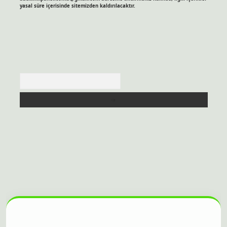
yasal süre içerisinde sitemizden kaldırılacaktır.
Arama
itesi