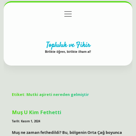
menüyü
Anasayfa
Gizlilik Politikası
Yasal Uyarı
aç
Hakkımızda
Topluluk ve Fikir
Birlikte öğren, birlikte ilham al!
Etiket:
Mutki aşireti nereden gelmiştir
Muş U Kim Fethetti
Tarih: Kasım 1, 2024
Muş ne zaman fethedildi? Bu, bölgenin Orta Çağ boyunca