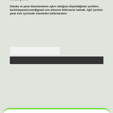
Hukuka ve yasal düzenlemelere aykırı olduğunu düşündüğünüz içerikleri,
backlinkpanelicomtr@gmail.com
adresine bildirmeniz halinde, ilgili içerikler
yasal süre içerisinde sitemizden kaldırılacaktır.
Arama
itesi