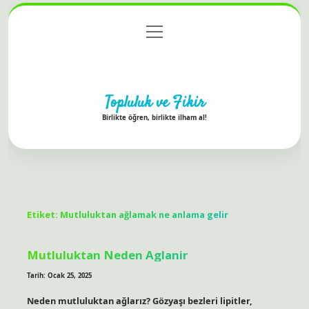
menüyü
Anasayfa
Gizlilik Politikası
Yasal Uyarı
aç
Hakkımızda
Topluluk ve Fikir
Birlikte öğren, birlikte ilham al!
Etiket:
Mutluluktan ağlamak ne anlama gelir
Mutluluktan Neden Aglanir
Tarih: Ocak 25, 2025
Neden mutluluktan ağlarız? Gözyaşı bezleri lipitler,