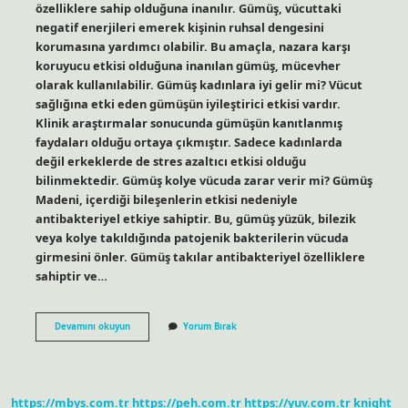
özelliklere sahip olduğuna inanılır. Gümüş, vücuttaki
negatif enerjileri emerek kişinin ruhsal dengesini
korumasına yardımcı olabilir. Bu amaçla, nazara karşı
koruyucu etkisi olduğuna inanılan gümüş, mücevher
olarak kullanılabilir. Gümüş kadınlara iyi gelir mi? Vücut
sağlığına etki eden gümüşün iyileştirici etkisi vardır.
Klinik araştırmalar sonucunda gümüşün kanıtlanmış
faydaları olduğu ortaya çıkmıştır. Sadece kadınlarda
değil erkeklerde de stres azaltıcı etkisi olduğu
bilinmektedir. Gümüş kolye vücuda zarar verir mi? Gümüş
Madeni, içerdiği bileşenlerin etkisi nedeniyle
antibakteriyel etkiye sahiptir. Bu, gümüş yüzük, bilezik
veya kolye takıldığında patojenik bakterilerin vücuda
girmesini önler. Gümüş takılar antibakteriyel özelliklere
sahiptir ve…
Gümüş
Devamını okuyun
Yorum Bırak
Vücuttaki
Elektriği
Alır
Mı
https://mbys.com.tr
https://peh.com.tr
https://yuv.com.tr
knight