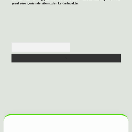
yasal süre içerisinde sitemizden kaldırılacaktır.
Arama
is sitesi