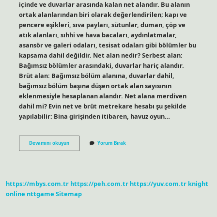
içinde ve duvarlar arasında kalan net alandır. Bu alanın
ortak alanlarından biri olarak değerlendirilen; kapı ve
pencere eşikleri, sıva payları, sütunlar, duman, çöp ve
atık alanları, sıhhi ve hava bacaları, aydınlatmalar,
asansör ve galeri odaları, tesisat odaları gibi bölümler bu
kapsama dahil değildir. Net alan nedir? Serbest alan:
Bağımsız bölümler arasındaki, duvarlar hariç alandır.
Brüt alan: Bağımsız bölüm alanına, duvarlar dahil,
bağımsız bölüm başına düşen ortak alan sayısının
eklenmesiyle hesaplanan alandır. Net alana merdiven
dahil mi? Evin net ve brüt metrekare hesabı şu şekilde
yapılabilir: Bina girişinden itibaren, havuz oyun…
Net
Devamını okuyun
Yorum Bırak
Alana
Neler
Dahil
https://mbys.com.tr
https://peh.com.tr
https://yuv.com.tr
knight
online
nttgame
Sitemap