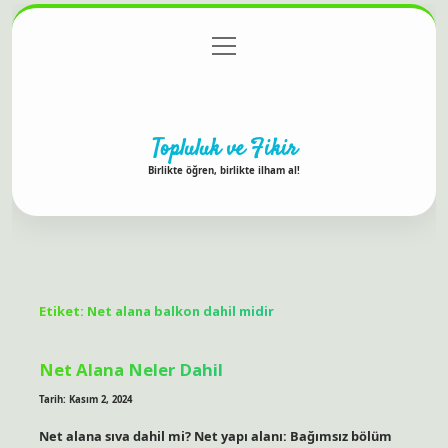
menüyü
Anasayfa
Gizlilik Politikası
Yasal Uyarı
aç
Hakkımızda
Topluluk ve Fikir
Birlikte öğren, birlikte ilham al!
Etiket:
Net alana balkon dahil midir
Net Alana Neler Dahil
Tarih: Kasım 2, 2024
Net alana sıva dahil mi? Net yapı alanı: Bağımsız bölüm