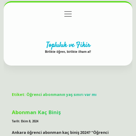
menüyü
Anasayfa
Gizlilik Politikası
Yasal Uyarı
aç
Hakkımızda
Topluluk ve Fikir
Birlikte öğren, birlikte ilham al!
Etiket:
Öğrenci abonmanın yaş sınırı var mı
Abonman Kaç Biniş
Tarih: Ekim 8, 2024
Ankara öğrenci abonman kaç biniş 2024? “Öğrenci