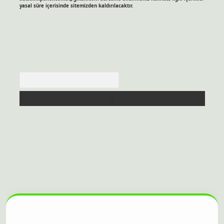
yasal süre içerisinde sitemizden kaldırılacaktır.
Arama
sitesi