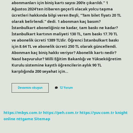
abonmanları için biniş kartı sayısı 200’e çıkarıldı.” 1
Ağustos 2024’ten itibaren geçerli olacak yolcu taşıma
ücretleri hakkında bilgi veren Beşli, “Tam bilet fiyatı 20 TL
olarak belirlendi.” dedi. 1 abonman kaç basım?
İstanbulkart aboneliğiniz ne kadar, tam baskı ne kadar?
İstanbulkart kartının maliyeti 130 TL, tam baskı 17.70 TL
ve abonelik ücreti 1389 TL’dir. Öğrenci İstanbulkart baskı
için 8.64 TL ve abonelik ücreti 250 TL olarak güncellendi.
Abonman kaç biniş hakkı veriyor? Abonelik kartı nedir?
Nasıl başvurulur? Milli Eğitim Bakanlığı ve Yükseköğretim
Kurulu sistemine kayıtlı öğrencilerin aylık 90 TL
karşılığında 200 seyahat için…
Abonman
Devamını okuyun
12 Yorum
Kaç
Biniş
https://mbys.com.tr
https://peh.com.tr
https://yuv.com.tr
knight
online
nttgame
Sitemap