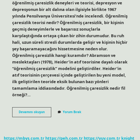
öğrenilmiş çaresizlik deneyleri ve teorisi, depresyon ve
depresyonun bir alt dalına olan ilgisiyle birlikte 1967
yılında Pensilvanya Üniversitesi’nde incelendi. Öğrenilmiş
çaresizlik teorisi nedir? Öğrenilmiş çaresizlik, bir kişinin
geçmiş deneyimlerle ve başarısız sonuçlarla
karşılaştığında ortaya çıkan bir zihin durumudur. Bu ruh
hali, uzun süreli stresli durumlarda gelişir ve kişinin hiçbir
şey başaramayacağını hissetmesine neden olur.
Öğrenilmiş çaresizlik hangi kuramdır? Abramson ve
meslektaşları (1978), Heider’in atıf teorisine dayalı olarak
“öğrenilmiş çaresizlik” modelini geliştirdiler. Heider’in
atıf teorisinin çerçevesi içinde geliştirilen bu yeni model,
ilk geliştirilen teoride eksik bulunan bazı yönleri
tamamlama iddiasındadır. Öğrenilmiş çaresizlik nedir fil
örneği?…
Öğrenilmiş
Devamını okuyun
Yorum Bırak
Çaresizlik
Kavramını
Kim
Buldu
https://mbys.com.tr
https://peh.com.tr
https://yuv.com.tr
knight