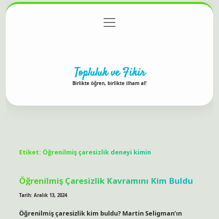
menüyü
Anasayfa
Gizlilik Politikası
Yasal Uyarı
aç
Hakkımızda
Topluluk ve Fikir
Birlikte öğren, birlikte ilham al!
Etiket:
Öğrenilmiş çaresizlik deneyi kimin
Öğrenilmiş Çaresizlik Kavramını Kim Buldu
Tarih: Aralık 13, 2024
Öğrenilmiş çaresizlik kim buldu? Martin Seligman’ın