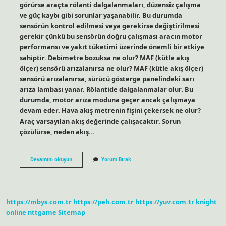
görürse araçta rölanti dalgalanmaları, düzensiz çalışma
ve güç kaybı gibi sorunlar yaşanabilir. Bu durumda
sensörün kontrol edilmesi veya gerekirse değiştirilmesi
gerekir çünkü bu sensörün doğru çalışması aracın motor
performansı ve yakıt tüketimi üzerinde önemli bir etkiye
sahiptir. Debimetre bozuksa ne olur? MAF (kütle akış
ölçer) sensörü arızalanırsa ne olur? MAF (kütle akış ölçer)
sensörü arızalanırsa, sürücü gösterge panelindeki sarı
arıza lambası yanar. Rölantide dalgalanmalar olur. Bu
durumda, motor arıza moduna geçer ancak çalışmaya
devam eder. Hava akış metrenin fişini çekersek ne olur?
Araç varsayılan akış değerinde çalışacaktır. Sorun
çözülürse, neden akış…
Hava
Devamını okuyun
Yorum Bırak
Akışmetre
Sensörü
Ne
Işe
Yarar
https://mbys.com.tr
https://peh.com.tr
https://yuv.com.tr
knight
online
nttgame
Sitemap