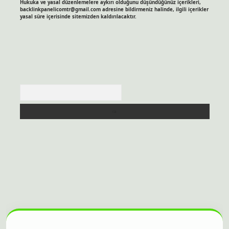
Hukuka ve yasal düzenlemelere aykırı olduğunu düşündüğünüz içerikleri,
backlinkpanelicomtr@gmail.com
adresine bildirmeniz halinde, ilgili içerikler
yasal süre içerisinde sitemizden kaldırılacaktır.
Arama