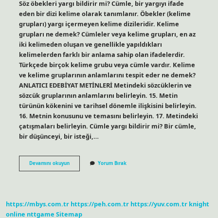
Söz öbekleri yargı bildirir mi? Cümle, bir yargıyı ifade
eden bir dizi kelime olarak tanımlanır. Öbekler (kelime
grupları) yargı içermeyen kelime dizileridir. Kelime
grupları ne demek? Cümleler veya kelime grupları, en az
iki kelimeden oluşan ve genellikle yapıldıkları
kelimelerden farklı bir anlama sahip olan ifadelerdir.
Türkçede birçok kelime grubu veya cümle vardır. Kelime
ve kelime gruplarının anlamlarını tespit eder ne demek?
ANLATICI EDEBİYAT METİNLERİ Metindeki sözcüklerin ve
sözcük gruplarının anlamlarını belirleyin. 15. Metin
türünün kökenini ve tarihsel dönemle ilişkisini belirleyin.
16. Metnin konusunu ve temasını belirleyin. 17. Metindeki
çatışmaları belirleyin. Cümle yargı bildirir mi? Bir cümle,
bir düşünceyi, bir isteği,…
Kelime
Devamını okuyun
Yorum Bırak
Grupları
Yargı
Bildirir
Mi
https://mbys.com.tr
https://peh.com.tr
https://yuv.com.tr
knight
online
nttgame
Sitemap