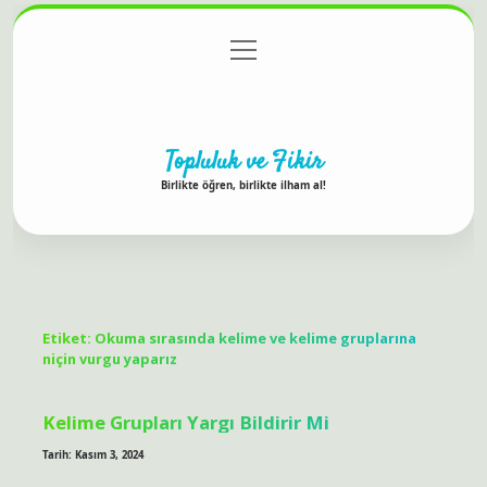
menüyü
Anasayfa
Gizlilik Politikası
Yasal Uyarı
aç
Hakkımızda
Topluluk ve Fikir
Birlikte öğren, birlikte ilham al!
Etiket:
Okuma sırasında kelime ve kelime gruplarına
niçin vurgu yaparız
Kelime Grupları Yargı Bildirir Mi
Tarih: Kasım 3, 2024