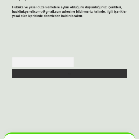
Hukuka ve yasal düzenlemelere aykırı olduğunu düşündüğünüz içerikleri,
backlinkpanelicomtr@gmail.com
adresine bildirmeniz halinde, ilgili içerikler
yasal süre içerisinde sitemizden kaldırılacaktır.
Arama
sitesi