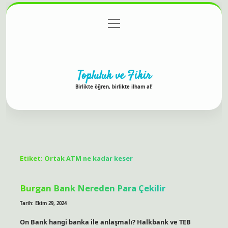
menüyü
Anasayfa
Gizlilik Politikası
Yasal Uyarı
aç
Hakkımızda
Topluluk ve Fikir
Birlikte öğren, birlikte ilham al!
Etiket:
Ortak ATM ne kadar keser
Burgan Bank Nereden Para Çekilir
Tarih: Ekim 29, 2024
On Bank hangi banka ile anlaşmalı? Halkbank ve TEB