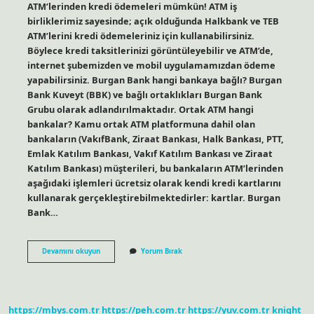
ATM’lerinden kredi ödemeleri mümkün! ATM iş
birliklerimiz sayesinde; açık olduğunda Halkbank ve TEB
ATM’lerini kredi ödemeleriniz için kullanabilirsiniz.
Böylece kredi taksitlerinizi görüntüleyebilir ve ATM’de,
internet şubemizden ve mobil uygulamamızdan ödeme
yapabilirsiniz. Burgan Bank hangi bankaya bağlı? Burgan
Bank Kuveyt (BBK) ve bağlı ortaklıkları Burgan Bank
Grubu olarak adlandırılmaktadır. Ortak ATM hangi
bankalar? Kamu ortak ATM platformuna dahil olan
bankaların (VakıfBank, Ziraat Bankası, Halk Bankası, PTT,
Emlak Katılım Bankası, Vakıf Katılım Bankası ve Ziraat
Katılım Bankası) müşterileri, bu bankaların ATM’lerinden
aşağıdaki işlemleri ücretsiz olarak kendi kredi kartlarını
kullanarak gerçekleştirebilmektedirler: kartlar. Burgan
Bank…
Burgan
Devamını okuyun
Yorum Bırak
Bank
Nereden
Para
Çekilir
https://mbys.com.tr
https://peh.com.tr
https://yuv.com.tr
knight