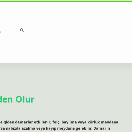
a
den Olur
ne giden damarlar etkilenir; felç, bayılma veya körlük meydana
nırsa nabızda azalma veya kayıp meydana gelebilir. Damarın