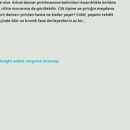
 olur. Kılcal damar yırtılmasının belirtileri kızarıklıkla birlikte
ciltte morarma da görülebilir. Cilt tipine ve yırtığın meydana
 Aort damarı yırtılan hasta ne kadar yaşar? Ciddi, yaşamı tehdit
inde ölür ve kronik faza ilerleyenlerin az bir…
knight online
nttgame
Sitemap