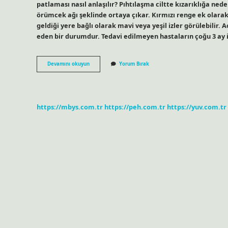
patlaması nasıl anlaşılır? Pıhtılaşma ciltte kızarıklığa neden
örümcek ağı şeklinde ortaya çıkar. Kırmızı renge ek olarak 
geldiği yere bağlı olarak mavi veya yeşil izler görülebilir.
eden bir durumdur. Tedavi edilmeyen hastaların çoğu 3 ay iç
Atardamar
Devamını okuyun
Yorum Bırak
Patlaması
Neden
Olur
https://mbys.com.tr
https://peh.com.tr
https://yuv.com.tr