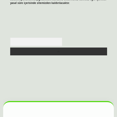
yasal süre içerisinde sitemizden kaldırılacaktır.
Arama
itesi