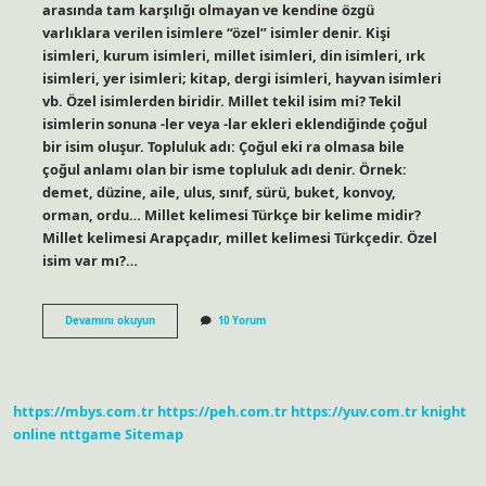
arasında tam karşılığı olmayan ve kendine özgü
varlıklara verilen isimlere “özel” isimler denir. Kişi
isimleri, kurum isimleri, millet isimleri, din isimleri, ırk
isimleri, yer isimleri; kitap, dergi isimleri, hayvan isimleri
vb. Özel isimlerden biridir. Millet tekil isim mi? Tekil
isimlerin sonuna -ler veya -lar ekleri eklendiğinde çoğul
bir isim oluşur. Topluluk adı: Çoğul eki ra olmasa bile
çoğul anlamı olan bir isme topluluk adı denir. Örnek:
demet, düzine, aile, ulus, sınıf, sürü, buket, konvoy,
orman, ordu… Millet kelimesi Türkçe bir kelime midir?
Millet kelimesi Arapçadır, millet kelimesi Türkçedir. Özel
isim var mı?…
Millet
Devamını okuyun
10 Yorum
Kelimesi
Özel
Isim
Midir
https://mbys.com.tr
https://peh.com.tr
https://yuv.com.tr
knight
online
nttgame
Sitemap