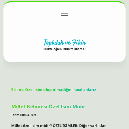
menüyü
Anasayfa
Gizlilik Politikası
Yasal Uyarı
aç
Hakkımızda
Topluluk ve Fikir
Birlikte öğren, birlikte ilham al!
Etiket:
Özel isim olup olmadığını nasıl anlarız
Millet Kelimesi Özel Isim Midir
Tarih: Ekim 4, 2024
Millet özel isim midir? ÖZEL İSİMLER: Diğer varlıklar