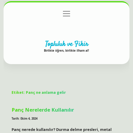
menüyü
Anasayfa
Gizlilik Politikası
Yasal Uyarı
aç
Hakkımızda
Topluluk ve Fikir
Birlikte öğren, birlikte ilham al!
Etiket:
Panç ne anlama gelir
Panç Nerelerde Kullanılır
Tarih: Ekim 4, 2024
Panç nerede kullanılır? Durma delme presleri, metal