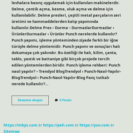
levhalara basınç uygulamak için kullanılan makinelerdir.
Delme, çentik açma, kesme, oluk açma ve delme için
kullanılabilir. Delme presleri, çeşitli metal parçaların seri
üretimi ve hammaddelerden kalıp yapımında
kullanılır.Delme Pres – Durma – DurmazlarDurmazlar ›
ÜrünlerDurmazlar › Ürünler Punch nerelerde kullanılır?
Punch yapımı, işleme yönteminden ziyade farklı bir iğne
türüyle delme yöntemidir. Punch yapımı ve sonuçları halı
dokumaya çok yakındır. Bu özelliği ile halı, kilim, çanta,
tablo, yastık ve battaniye gibi birçok projede tercih
edilen yöntemlerden biridir. Punch işleme rehberi: Punch
nasıl yapılır? – Trendyol BlogTrendyol › Punch-Nasıl-Yapılır-
BlogTrendyol › Punch-Nasıl-Yapılır-Blog Panç tutkalı
nerede kullanılır?…
Panç
Devamını okuyun
6 Yorum
Nerelerde
Kullanılır
https://mbys.com.tr
https://peh.com.tr
https://yuv.com.tr
Sitemap