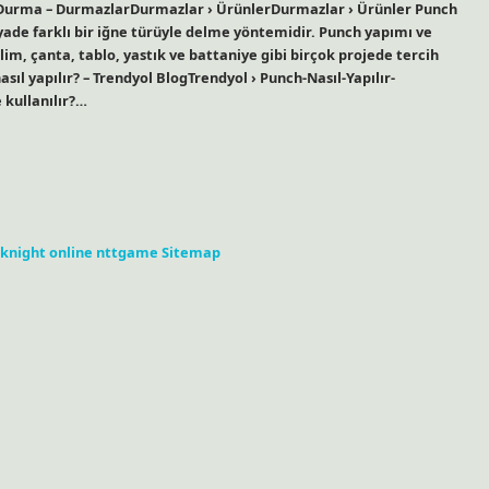
 Durma – DurmazlarDurmazlar › ÜrünlerDurmazlar › Ürünler Punch
yade farklı bir iğne türüyle delme yöntemidir. Punch yapımı ve
ilim, çanta, tablo, yastık ve battaniye gibi birçok projede tercih
ıl yapılır? – Trendyol BlogTrendyol › Punch-Nasıl-Yapılır-
 kullanılır?…
knight online
nttgame
Sitemap