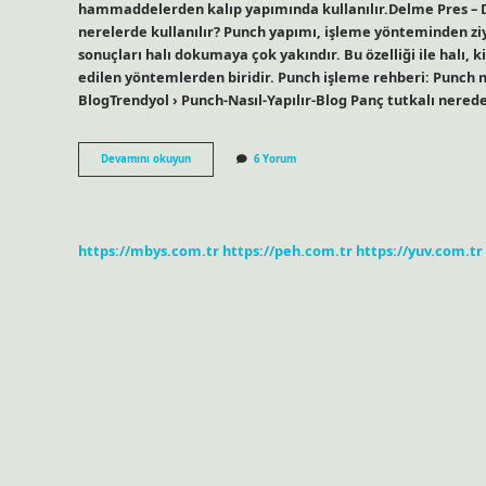
hammaddelerden kalıp yapımında kullanılır.Delme Pres –
nerelerde kullanılır? Punch yapımı, işleme yönteminden zi
sonuçları halı dokumaya çok yakındır. Bu özelliği ile halı, k
edilen yöntemlerden biridir. Punch işleme rehberi: Punch nas
BlogTrendyol › Punch-Nasıl-Yapılır-Blog Panç tutkalı nerede
Panç
Devamını okuyun
6 Yorum
Nerelerde
Kullanılır
https://mbys.com.tr
https://peh.com.tr
https://yuv.com.tr