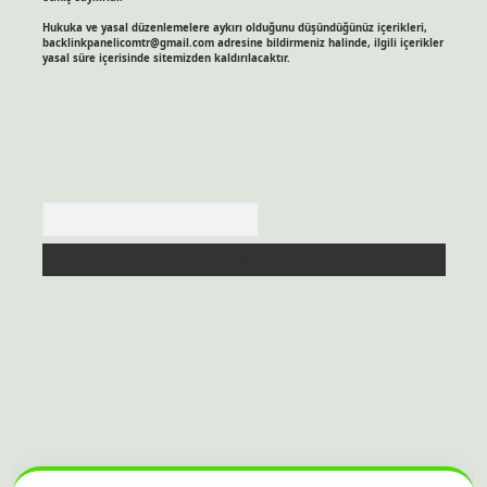
Hukuka ve yasal düzenlemelere aykırı olduğunu düşündüğünüz içerikleri,
backlinkpanelicomtr@gmail.com
adresine bildirmeniz halinde, ilgili içerikler
yasal süre içerisinde sitemizden kaldırılacaktır.
Arama
itesi