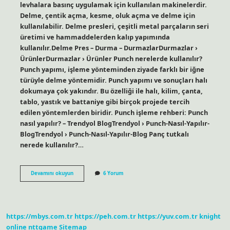
levhalara basınç uygulamak için kullanılan makinelerdir.
Delme, çentik açma, kesme, oluk açma ve delme için
kullanılabilir. Delme presleri, çeşitli metal parçaların seri
üretimi ve hammaddelerden kalıp yapımında
kullanılır.Delme Pres – Durma – DurmazlarDurmazlar ›
ÜrünlerDurmazlar › Ürünler Punch nerelerde kullanılır?
Punch yapımı, işleme yönteminden ziyade farklı bir iğne
türüyle delme yöntemidir. Punch yapımı ve sonuçları halı
dokumaya çok yakındır. Bu özelliği ile halı, kilim, çanta,
tablo, yastık ve battaniye gibi birçok projede tercih
edilen yöntemlerden biridir. Punch işleme rehberi: Punch
nasıl yapılır? – Trendyol BlogTrendyol › Punch-Nasıl-Yapılır-
BlogTrendyol › Punch-Nasıl-Yapılır-Blog Panç tutkalı
nerede kullanılır?…
Panç
Devamını okuyun
6 Yorum
Nerelerde
Kullanılır
https://mbys.com.tr
https://peh.com.tr
https://yuv.com.tr
knight
online
nttgame
Sitemap