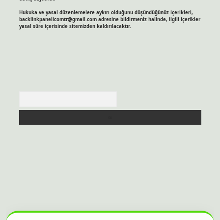
Hukuka ve yasal düzenlemelere aykırı olduğunu düşündüğünüz içerikleri,
backlinkpanelicomtr@gmail.com
adresine bildirmeniz halinde, ilgili içerikler
yasal süre içerisinde sitemizden kaldırılacaktır.
Arama
itesi