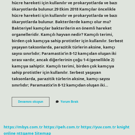
hücre hareketi için kullanılır ve prokaryotlarda ve bazı
ökaryotlarda bulunur.29 Ekim 2018 Kamçılar öncelikle
hücre hareketi için kullanılır ve prokaryotlarda ve bazı
ökaryotlarda bulunur. Bakterilerde kamçı olur mu?
Bakteriyel kamçılar bakterilerin en önemli hareket
organelleridir. Kamçılı hayvan nedir? Kamçılı terimi,
birden çok kamçıya sahip protistler için kullanılır. Serbest
yaşayan taksonlarda, parazitik türlerin aksine, kamçı
sayısı sınırlıdır; Paramastix’in 8-12 kamçıdan oluşan iki
sırası vardır, ancak diğerlerinin çoğu 1-4 (genellikle 2)
kamçıya sahiptir. Kamçılı terimi, birden çok kamçıya
sahip protistler için kullanılır. Serbest yaşayan
taksonlarda, parazitik türlerin aksine, kamçı sayısı
sınırlıdır; Paramastix’in 8-12 kamçıdan oluşan iki…
Kamçı
Devamını okuyun
Yorum Bırak
Hangi
Canlılarda
Vardır
https://mbys.com.tr
https://peh.com.tr
https://yuv.com.tr
knight
online
nttgame
Sitemap