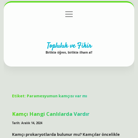
menüyü
Anasayfa
Gizlilik Politikası
Yasal Uyarı
aç
Hakkımızda
Topluluk ve Fikir
Birlikte öğren, birlikte ilham al!
Etiket:
Paramesyumun kamçısı var mı
Kamçı Hangi Canlılarda Vardır
Tarih: Aralık 14, 2024
Kamçı prokaryotlarda bulunur mu? Kamçılar öncelikle