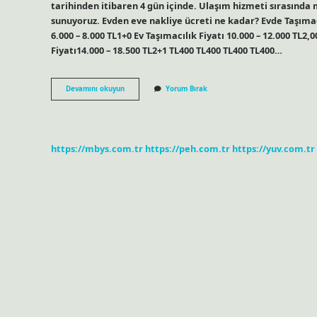
tarihinden itibaren 4 gün içinde. Ulaşım hizmeti sırasında
sunuyoruz. Evden eve nakliye ücreti ne kadar? Evde Taşımacı
6.000 – 8.000 TL1+0 Ev Taşımacılık Fiyatı 10.000 – 12.000 TL2,
Fiyatı14.000 – 18.500 TL2+1 TL400 TL400 TL400 TL400…
Koçtaş
Devamını okuyun
Yorum Bırak
Nakliye
Ücreti
Ne
Kadar
https://mbys.com.tr
https://peh.com.tr
https://yuv.com.tr