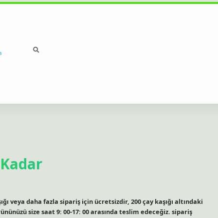
a
 Kadar
ı veya daha fazla sipariş için ücretsizdir, 200 çay kaşığı altındaki
rününüzü size saat 9: 00-17: 00 arasında teslim edeceğiz. sipariş