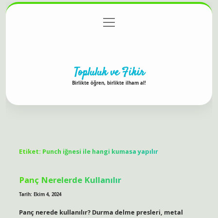
menüyü
Anasayfa
Gizlilik Politikası
Yasal Uyarı
aç
Hakkımızda
Topluluk ve Fikir
Birlikte öğren, birlikte ilham al!
Etiket:
Punch iğnesi ile hangi kumasa yapılır
Panç Nerelerde Kullanılır
Tarih: Ekim 4, 2024
Panç nerede kullanılır? Durma delme presleri, metal