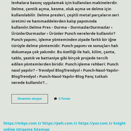
levhalara basınç uygulamak için kullanılan makinelerdir.
Delme, çentik açma, kesme, oluk açma ve delme için
kullanılabilir. Delme presleri, çeşitli metal parçaların seri
üretimi ve hammaddelerden kalıp yapımında
kullanılır.Delme Pres – Durma – DurmazlarDurmazlar ›
ÜrünlerDurmazlar › Ürünler Punch nerelerde kullanılır?
Punch yapımı, işleme yönteminden ziyade farklı bir iğne
türüyle delme yöntemidir. Punch yapımı ve sonuçları halı
dokumaya çok yakındır. Bu özelliği ile halı, kilim, çanta,
tablo, yastık ve battaniye gibi birçok projede tercih
edilen yöntemlerden biridir. Punch işleme rehberi: Punch
nasıl yapılır? – Trendyol BlogTrendyol › Punch-Nasıl-Yapılır-
BlogTrendyol › Punch-Nasıl-Yapılır-Blog Panç tutkalı
nerede kullanılır?…
Panç
Devamını okuyun
6 Yorum
Nerelerde
Kullanılır
https://mbys.com.tr
https://peh.com.tr
https://yuv.com.tr
knight
online
nttgame
Sitemap