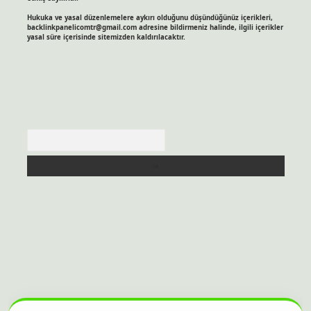
Hukuka ve yasal düzenlemelere aykırı olduğunu düşündüğünüz içerikleri,
backlinkpanelicomtr@gmail.com
adresine bildirmeniz halinde, ilgili içerikler
yasal süre içerisinde sitemizden kaldırılacaktır.
Arama
sitesi