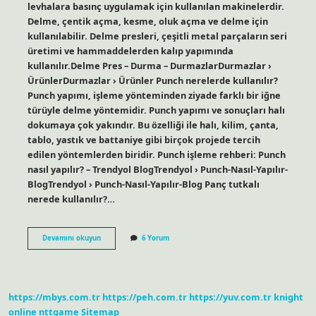
levhalara basınç uygulamak için kullanılan makinelerdir.
Delme, çentik açma, kesme, oluk açma ve delme için
kullanılabilir. Delme presleri, çeşitli metal parçaların seri
üretimi ve hammaddelerden kalıp yapımında
kullanılır.Delme Pres – Durma – DurmazlarDurmazlar ›
ÜrünlerDurmazlar › Ürünler Punch nerelerde kullanılır?
Punch yapımı, işleme yönteminden ziyade farklı bir iğne
türüyle delme yöntemidir. Punch yapımı ve sonuçları halı
dokumaya çok yakındır. Bu özelliği ile halı, kilim, çanta,
tablo, yastık ve battaniye gibi birçok projede tercih
edilen yöntemlerden biridir. Punch işleme rehberi: Punch
nasıl yapılır? – Trendyol BlogTrendyol › Punch-Nasıl-Yapılır-
BlogTrendyol › Punch-Nasıl-Yapılır-Blog Panç tutkalı
nerede kullanılır?…
Panç
Devamını okuyun
6 Yorum
Nerelerde
Kullanılır
https://mbys.com.tr
https://peh.com.tr
https://yuv.com.tr
knight
online
nttgame
Sitemap