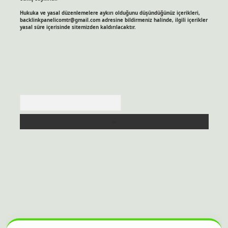
Hukuka ve yasal düzenlemelere aykırı olduğunu düşündüğünüz içerikleri,
backlinkpanelicomtr@gmail.com
adresine bildirmeniz halinde, ilgili içerikler
yasal süre içerisinde sitemizden kaldırılacaktır.
Arama
itesi