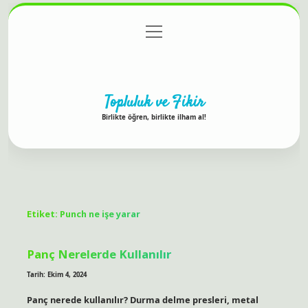
menüyü
Anasayfa
Gizlilik Politikası
Yasal Uyarı
aç
Hakkımızda
Topluluk ve Fikir
Birlikte öğren, birlikte ilham al!
Etiket:
Punch ne işe yarar
Panç Nerelerde Kullanılır
Tarih: Ekim 4, 2024
Panç nerede kullanılır? Durma delme presleri, metal