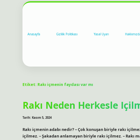
Anasayfa
Gizlilik Politikası
Yasal Uyarı
Hakkımızd
Etiket:
Rakı içmenin faydası var mı
Rakı Neden Herkesle Içil
Tarih: Kasım 5, 2024
Rakı içmenin adabı nedir? – Çok konuşan biriyle rakı içilmez.
içilmez. – Şakadan anlamayan biriyle rakı içilmez. – Rakı 