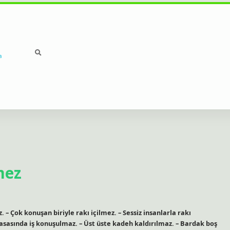
a
mez
 – Çok konuşan biriyle rakı içilmez. – Sessiz insanlarla rakı
masasında iş konuşulmaz. – Üst üste kadeh kaldırılmaz. – Bardak boş