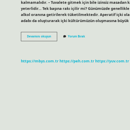
kalmamalıdır. – Tuvalete gitmek için bile izinsiz masadan 
yeterlidir… Tek başına rakı içilir mi? Günümüzde genellikle 
alkol oranına getirilerek tüketilmektedir. Aperatif içki o
adabı da oluşturarak içki kültürümüzün oluşmasına büyük 
Rakı
Devamını okuyun
Yorum Bırak
Neden
Herkesle
Içilmez
https://mbys.com.tr
https://peh.com.tr
https://yuv.com.tr