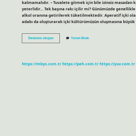
kalmamalıdır. – Tuvalete gitmek için bile izinsiz masadan 
yeterlidir… Tek başına rakı içilir mi? Günümüzde genellikle 
alkol oranına getirilerek tüketilmektedir. Aperatif içki o
adabı da oluşturarak içki kültürümüzün oluşmasına büyük 
Rakı
Devamını okuyun
Yorum Bırak
Neden
Herkesle
Içilmez
https://mbys.com.tr
https://peh.com.tr
https://yuv.com.tr