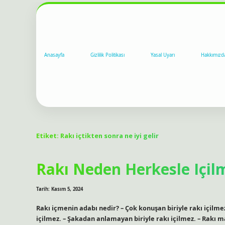
Anasayfa
Gizlilik Politikası
Yasal Uyarı
Hakkımızd
Etiket:
Rakı içtikten sonra ne iyi gelir
Rakı Neden Herkesle Içil
Tarih: Kasım 5, 2024
Rakı içmenin adabı nedir? – Çok konuşan biriyle rakı içilmez.
içilmez. – Şakadan anlamayan biriyle rakı içilmez. – Rakı 