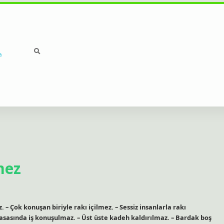
a
mez
 – Çok konuşan biriyle rakı içilmez. – Sessiz insanlarla rakı
masasında iş konuşulmaz. – Üst üste kadeh kaldırılmaz. – Bardak boş