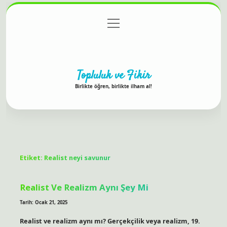
menüyü
Anasayfa
Gizlilik Politikası
Yasal Uyarı
aç
Hakkımızda
Topluluk ve Fikir
Birlikte öğren, birlikte ilham al!
Etiket:
Realist neyi savunur
Realist Ve Realizm Aynı Şey Mi
Tarih: Ocak 21, 2025
Realist ve realizm aynı mı? Gerçekçilik veya realizm, 19.