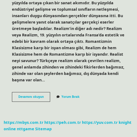
yüzyılda ortaya çıkan bir sanat akımıdır. Bu yüzyılda
endüstriyel gelişme ve toplumsal sınıfların netleşmesi,
insanları duygu dünyasından gerçekler dünyasına itti. Bu
gelişmelere yanıt olarak sanatçılar gerçekçi eserler
üretmeye başladılar. Realizm’in diğer adı nedir? Realizm
veya Realizm, 19. yüzyılın ortalarında Fransa’da estetik ve
edebi bir kavram olarak ortaya çıktı. Romantizmin
Klasisizme karşı bir isyan olması gibi, Realizm de hem
Klasisizme hem de Romantizme karşı bir isyandır. Realist
neyi savunur? Türkçeye realizm olarak çevrilen realizm,
genel anlamda zihinden ve zihindeki fikirlerden bağımsız,
zihinde var olan şeylerden bağımsız, dış dünyada kendi
başına var olan…
Realist
Devamını okuyun
Yorum Bırak
Ve
Realizm
Aynı
Şey
Mi
https://mbys.com.tr
https://peh.com.tr
https://yuv.com.tr
knight
online
nttgame
Sitemap