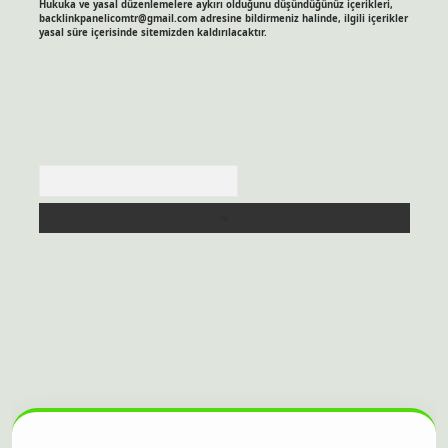
Hukuka ve yasal düzenlemelere aykırı olduğunu düşündüğünüz içerikleri,
backlinkpanelicomtr@gmail.com
adresine bildirmeniz halinde, ilgili içerikler
yasal süre içerisinde sitemizden kaldırılacaktır.
Arama
 sitesi