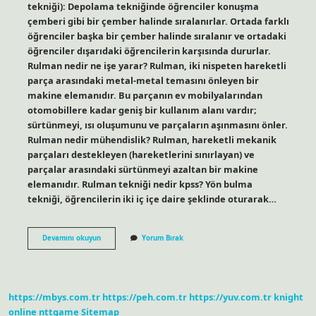
tekniği): Depolama tekniğinde öğrenciler konuşma
çemberi gibi bir çember halinde sıralanırlar. Ortada farklı
öğrenciler başka bir çember halinde sıralanır ve ortadaki
öğrenciler dışarıdaki öğrencilerin karşısında dururlar.
Rulman nedir ne işe yarar? Rulman, iki nispeten hareketli
parça arasındaki metal-metal temasını önleyen bir
makine elemanıdır. Bu parçanın ev mobilyalarından
otomobillere kadar geniş bir kullanım alanı vardır;
sürtünmeyi, ısı oluşumunu ve parçaların aşınmasını önler.
Rulman nedir mühendislik? Rulman, hareketli mekanik
parçaları destekleyen (hareketlerini sınırlayan) ve
parçalar arasındaki sürtünmeyi azaltan bir makine
elemanıdır. Rulman tekniği nedir kpss? Yön bulma
tekniği, öğrencilerin iki iç içe daire şeklinde oturarak…
Rulman
Devamını okuyun
Yorum Bırak
Nedir
Teknik
https://mbys.com.tr
https://peh.com.tr
https://yuv.com.tr
knight
online
nttgame
Sitemap