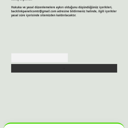
Hukuka ve yasal düzenlemelere aykırı olduğunu düşündüğünüz içerikleri,
backlinkpanelicomtr@gmail.com
adresine bildirmeniz halinde, ilgili içerikler
yasal süre içerisinde sitemizden kaldırılacaktır.
Arama
bahis sitesi