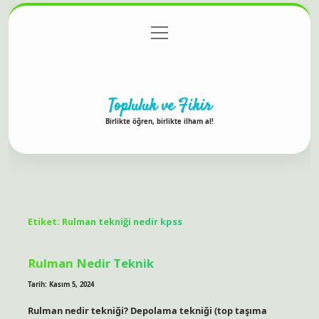
menüyü
Anasayfa
Gizlilik Politikası
Yasal Uyarı
aç
Hakkımızda
Topluluk ve Fikir
Birlikte öğren, birlikte ilham al!
Etiket:
Rulman tekniği nedir kpss
Rulman Nedir Teknik
Tarih: Kasım 5, 2024
Rulman nedir tekniği? Depolama tekniği (top taşıma