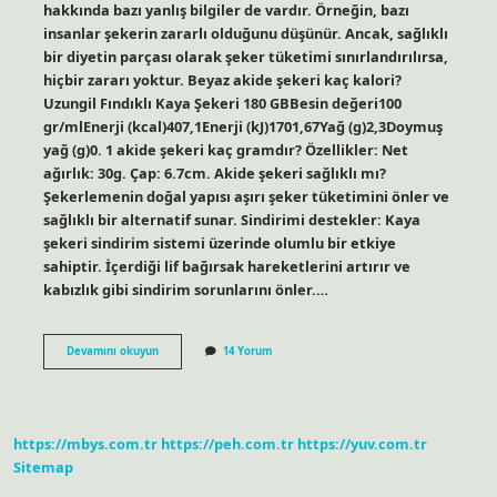
hakkında bazı yanlış bilgiler de vardır. Örneğin, bazı
insanlar şekerin zararlı olduğunu düşünür. Ancak, sağlıklı
bir diyetin parçası olarak şeker tüketimi sınırlandırılırsa,
hiçbir zararı yoktur. Beyaz akide şekeri kaç kalori?
Uzungil Fındıklı Kaya Şekeri 180 GBBesin değeri100
gr/mlEnerji (kcal)407,1Enerji (kJ)1701,67Yağ (g)2,3Doymuş
yağ (g)0. 1 akide şekeri kaç gramdır? Özellikler: Net
ağırlık: 30g. Çap: 6.7cm. Akide şekeri sağlıklı mı?
Şekerlemenin doğal yapısı aşırı şeker tüketimini önler ve
sağlıklı bir alternatif sunar. Sindirimi destekler: Kaya
şekeri sindirim sistemi üzerinde olumlu bir etkiye
sahiptir. İçerdiği lif bağırsak hareketlerini artırır ve
kabızlık gibi sindirim sorunlarını önler.…
1
Devamını okuyun
14 Yorum
Tane
Akide
Şekeri
Kaç
Kalori
https://mbys.com.tr
https://peh.com.tr
https://yuv.com.tr
Sitemap