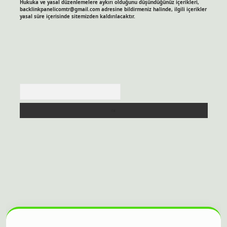
Hukuka ve yasal düzenlemelere aykırı olduğunu düşündüğünüz içerikleri,
backlinkpanelicomtr@gmail.com
adresine bildirmeniz halinde, ilgili içerikler
yasal süre içerisinde sitemizden kaldırılacaktır.
Arama
s sitesi