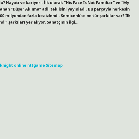
? Hayatı ve kariyeri. İlk olarak “His Face Is Not Familiar” ve “My
nlanan “Düşer Aklıma” adlı teklisini yayınladı. Bu parçayla herkesin
100 milyondan fazla kez izlendi. Semicenk’te ne tür şarkılar var? İlk
ı” şarkıları yer alıyor. Sanatçının ilgi…
knight online
nttgame
Sitemap