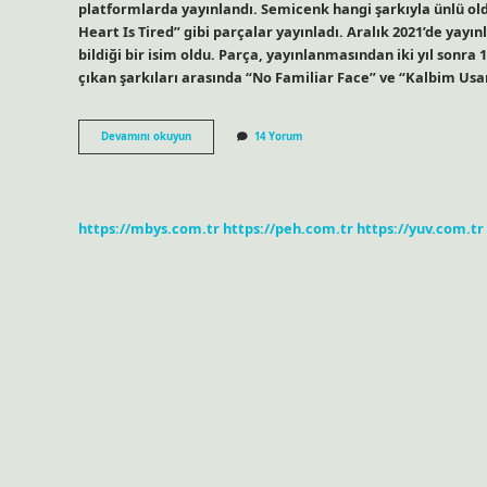
platformlarda yayınlandı. Semicenk hangi şarkıyla ünlü oldu
Heart Is Tired” gibi parçalar yayınladı. Aralık 2021’de yayı
bildiği bir isim oldu. Parça, yayınlanmasından iki yıl sonra 
çıkan şarkıları arasında “No Familiar Face” ve “Kalbim Usand
Semicenk
Devamını okuyun
14 Yorum
Tek
Başıma
Kim
Yazdı
https://mbys.com.tr
https://peh.com.tr
https://yuv.com.tr