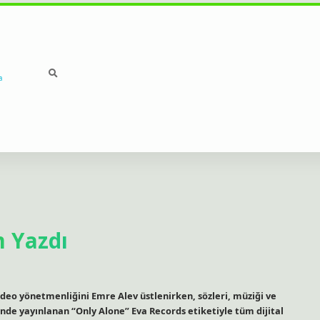
a
 Yazdı
deo yönetmenliğini Emre Alev üstlenirken, sözleri, müziği ve
de yayınlanan “Only Alone” Eva Records etiketiyle tüm dijital