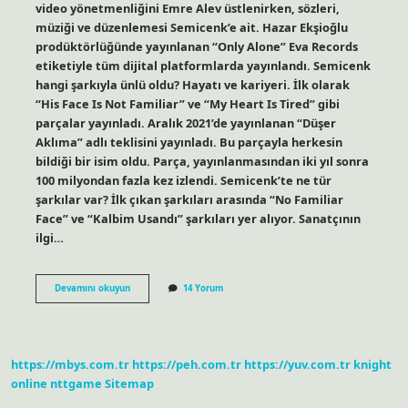
video yönetmenliğini Emre Alev üstlenirken, sözleri,
müziği ve düzenlemesi Semicenk’e ait. Hazar Ekşioğlu
prodüktörlüğünde yayınlanan “Only Alone” Eva Records
etiketiyle tüm dijital platformlarda yayınlandı. Semicenk
hangi şarkıyla ünlü oldu? Hayatı ve kariyeri. İlk olarak
“His Face Is Not Familiar” ve “My Heart Is Tired” gibi
parçalar yayınladı. Aralık 2021’de yayınlanan “Düşer
Aklıma” adlı teklisini yayınladı. Bu parçayla herkesin
bildiği bir isim oldu. Parça, yayınlanmasından iki yıl sonra
100 milyondan fazla kez izlendi. Semicenk’te ne tür
şarkılar var? İlk çıkan şarkıları arasında “No Familiar
Face” ve “Kalbim Usandı” şarkıları yer alıyor. Sanatçının
ilgi…
Semicenk
Devamını okuyun
14 Yorum
Tek
Başıma
Kim
Yazdı
https://mbys.com.tr
https://peh.com.tr
https://yuv.com.tr
knight
online
nttgame
Sitemap