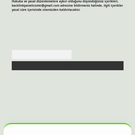
Hukuka ve yasal düzenlemelere aykırı olduğunu düşündüğünüz içerikleri,
backlinkpanelicomtr@gmail.com
adresine bildirmeniz halinde, ilgili içerikler
yasal süre içerisinde sitemizden kaldırılacaktır.
Arama
sitesi