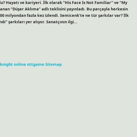
? Hayatı ve kariyeri. İlk olarak “His Face Is Not Familiar” ve “My
nlanan “Düşer Aklıma” adlı teklisini yayınladı. Bu parçayla herkesin
100 milyondan fazla kez izlendi. Semicenk’te ne tür şarkılar var? İlk
ı” şarkıları yer alıyor. Sanatçının ilgi…
knight online
nttgame
Sitemap