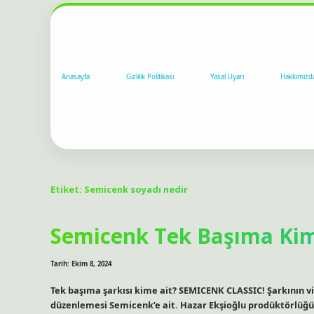
Anasayfa
Gizlilik Politikası
Yasal Uyarı
Hakkımızd
Etiket:
Semicenk soyadı nedir
Semicenk Tek Başıma Kim
Tarih: Ekim 8, 2024
Tek başıma şarkısı kime ait? SEMICENK CLASSIC! Şarkının vi
düzenlemesi Semicenk’e ait. Hazar Ekşioğlu prodüktörlüğün