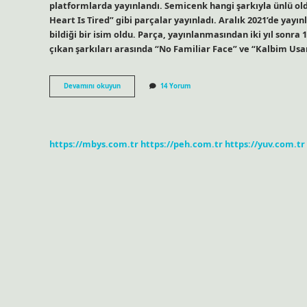
platformlarda yayınlandı. Semicenk hangi şarkıyla ünlü oldu
Heart Is Tired” gibi parçalar yayınladı. Aralık 2021’de yayı
bildiği bir isim oldu. Parça, yayınlanmasından iki yıl sonra 
çıkan şarkıları arasında “No Familiar Face” ve “Kalbim Usand
Semicenk
Devamını okuyun
14 Yorum
Tek
Başıma
Kim
Yazdı
https://mbys.com.tr
https://peh.com.tr
https://yuv.com.tr