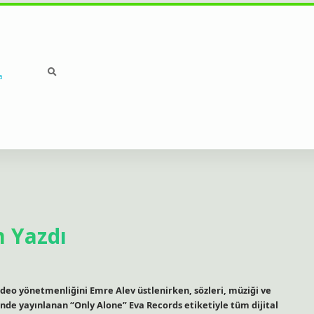
a
 Yazdı
deo yönetmenliğini Emre Alev üstlenirken, sözleri, müziği ve
de yayınlanan “Only Alone” Eva Records etiketiyle tüm dijital