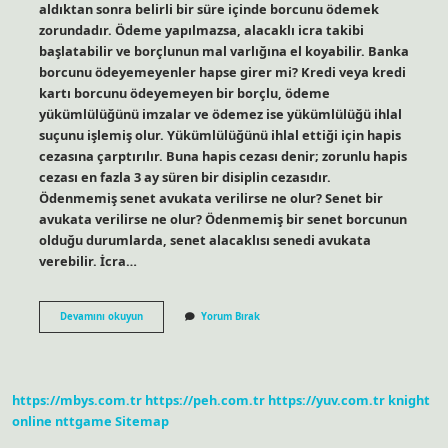
aldıktan sonra belirli bir süre içinde borcunu ödemek
zorundadır. Ödeme yapılmazsa, alacaklı icra takibi
başlatabilir ve borçlunun mal varlığına el koyabilir. Banka
borcunu ödeyemeyenler hapse girer mi? Kredi veya kredi
kartı borcunu ödeyemeyen bir borçlu, ödeme
yükümlülüğünü imzalar ve ödemez ise yükümlülüğü ihlal
suçunu işlemiş olur. Yükümlülüğünü ihlal ettiği için hapis
cezasına çarptırılır. Buna hapis cezası denir; zorunlu hapis
cezası en fazla 3 ay süren bir disiplin cezasıdır.
Ödenmemiş senet avukata verilirse ne olur? Senet bir
avukata verilirse ne olur? Ödenmemiş bir senet borcunun
olduğu durumlarda, senet alacaklısı senedi avukata
verebilir. İcra…
Senedini
Devamını okuyun
Yorum Bırak
Ödemeyen
Hapse
Girer
Mi
https://mbys.com.tr
https://peh.com.tr
https://yuv.com.tr
knight
online
nttgame
Sitemap