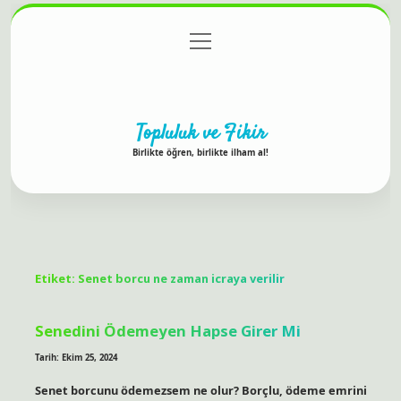
menüyü
Anasayfa
Gizlilik Politikası
Yasal Uyarı
aç
Hakkımızda
Topluluk ve Fikir
Birlikte öğren, birlikte ilham al!
Etiket:
Senet borcu ne zaman icraya verilir
Senedini Ödemeyen Hapse Girer Mi
Tarih: Ekim 25, 2024
Senet borcunu ödemezsem ne olur? Borçlu, ödeme emrini