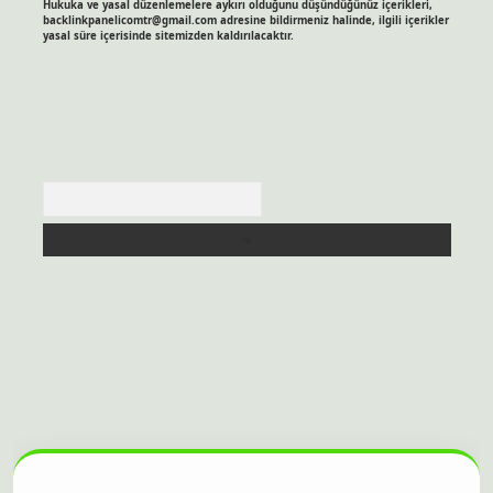
Hukuka ve yasal düzenlemelere aykırı olduğunu düşündüğünüz içerikleri,
backlinkpanelicomtr@gmail.com
adresine bildirmeniz halinde, ilgili içerikler
yasal süre içerisinde sitemizden kaldırılacaktır.
Arama
itesi