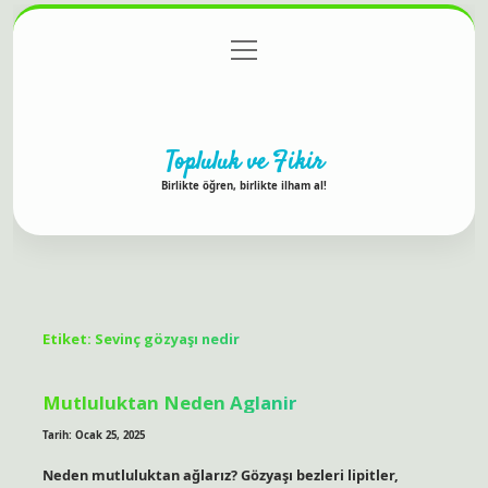
menüyü
Anasayfa
Gizlilik Politikası
Yasal Uyarı
aç
Hakkımızda
Topluluk ve Fikir
Birlikte öğren, birlikte ilham al!
Etiket:
Sevinç gözyaşı nedir
Mutluluktan Neden Aglanir
Tarih: Ocak 25, 2025
Neden mutluluktan ağlarız? Gözyaşı bezleri lipitler,