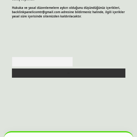
Hukuka ve yasal düzenlemelere aykırı olduğunu düşündüğünüz içerikleri,
backlinkpanelicomtr@gmail.com
adresine bildirmeniz halinde, ilgili içerikler
yasal süre içerisinde sitemizden kaldırılacaktır.
Arama
itesi