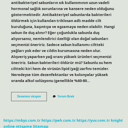
antibakteriyel sabunların sık kullanımının uzun vadeli
hormonal sağlık sorunlarına ve kansere neden olduğunu
göstermektedir. Antibakteriyel sabunlarda bakterileri
öldürmek için kullanılan triklosan adlı madde cilt
kuruluğuna, kaşıntıya ve egzamaya neden olabilir. Hangi
sabun ile duş alınır? Eğer çoğunlukla sabunla duş
alıyorsanız, nemlendirici özelliği olan doğal sabunları
seçmenizi öneririz. Sadece sabun kullanımı ciltteki
yağları yok eder ve cildin kurumasına neden olur.
Alışveriş yaparken yağ oranı yüksek ürünleri seçmenizi
öneririz. Sabun bakterileri öldürür mü? Sabunlu su hem
ciltteki kiri hem de virüsün lipid (yağ) zarfını temizler.
Neredeyse tüm dezenfektanlar ve kolonyalar yüksek
oranda alkol solüsyonu (genellikle %60-80…
Antibakteriyel
Devamını okuyun
Yorum Bırak
Sabunla
Banyo
Yapılır
Mı
https://mbys.com.tr
https://peh.com.tr
https://yuv.com.tr
knight
online
nttgame
Sitemap