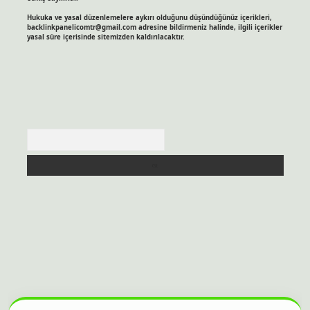
Hukuka ve yasal düzenlemelere aykırı olduğunu düşündüğünüz içerikleri,
backlinkpanelicomtr@gmail.com
adresine bildirmeniz halinde, ilgili içerikler
yasal süre içerisinde sitemizden kaldırılacaktır.
Arama
itesi