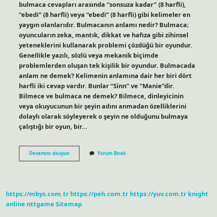
bulmaca cevapları arasında “sonsuza kadar” (8 harfli),
“ebedi” (8 harfli) veya “ebedi” (8 harfli) gibi kelimeler en
yaygın olanlarıdır. Bulmacanın anlamı nedir? Bulmaca;
oyuncuların zeka, mantık, dikkat ve hafıza gibi zihinsel
yeteneklerini kullanarak problemi çözdüğü bir oyundur.
Genellikle yazılı, sözlü veya mekanik biçimde
problemlerden oluşan tek kişilik bir oyundur. Bulmacada
anlam ne demek? Kelimenin anlamına dair her biri dört
harfli iki cevap vardır. Bunlar “Sinn” ve “Manie”dir.
Bilmece ve bulmaca ne demek? Bilmece, dinleyicinin
veya okuyucunun bir şeyin adını anmadan özelliklerini
dolaylı olarak söyleyerek o şeyin ne olduğunu bulmaya
çalıştığı bir oyun, bir…
Sonsuza
Devamını okuyun
Yorum Bırak
Kadar
Bulmaca
Ne
Demek
https://mbys.com.tr
https://peh.com.tr
https://yuv.com.tr
knight
online
nttgame
Sitemap