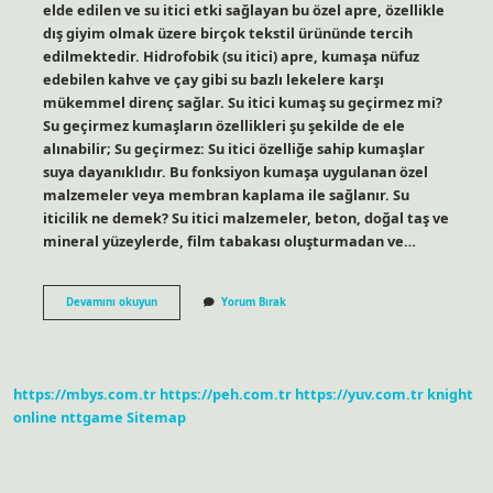
elde edilen ve su itici etki sağlayan bu özel apre, özellikle
dış giyim olmak üzere birçok tekstil ürününde tercih
edilmektedir. Hidrofobik (su itici) apre, kumaşa nüfuz
edebilen kahve ve çay gibi su bazlı lekelere karşı
mükemmel direnç sağlar. Su itici kumaş su geçirmez mi?
Su geçirmez kumaşların özellikleri şu şekilde de ele
alınabilir; Su geçirmez: Su itici özelliğe sahip kumaşlar
suya dayanıklıdır. Bu fonksiyon kumaşa uygulanan özel
malzemeler veya membran kaplama ile sağlanır. Su
iticilik ne demek? Su itici malzemeler, beton, doğal taş ve
mineral yüzeylerde, film tabakası oluşturmadan ve…
Su
Devamını okuyun
Yorum Bırak
Iticilik
Apresi
Nedir
https://mbys.com.tr
https://peh.com.tr
https://yuv.com.tr
knight
online
nttgame
Sitemap