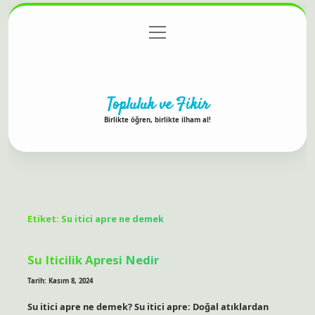
menüyü
Anasayfa
Gizlilik Politikası
Yasal Uyarı
aç
Hakkımızda
Topluluk ve Fikir
Birlikte öğren, birlikte ilham al!
Etiket:
Su itici apre ne demek
Su Iticilik Apresi Nedir
Tarih: Kasım 8, 2024
Su itici apre ne demek? Su itici apre: Doğal atıklardan