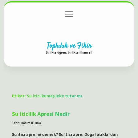
menüyü
Anasayfa
Gizlilik Politikası
Yasal Uyarı
aç
Hakkımızda
Topluluk ve Fikir
Birlikte öğren, birlikte ilham al!
Etiket:
Su itici kumaş leke tutar mı
Su Iticilik Apresi Nedir
Tarih: Kasım 8, 2024
Su itici apre ne demek? Su itici apre: Doğal atıklardan