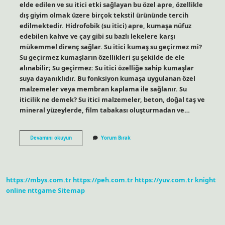
elde edilen ve su itici etki sağlayan bu özel apre, özellikle
dış giyim olmak üzere birçok tekstil ürününde tercih
edilmektedir. Hidrofobik (su itici) apre, kumaşa nüfuz
edebilen kahve ve çay gibi su bazlı lekelere karşı
mükemmel direnç sağlar. Su itici kumaş su geçirmez mi?
Su geçirmez kumaşların özellikleri şu şekilde de ele
alınabilir; Su geçirmez: Su itici özelliğe sahip kumaşlar
suya dayanıklıdır. Bu fonksiyon kumaşa uygulanan özel
malzemeler veya membran kaplama ile sağlanır. Su
iticilik ne demek? Su itici malzemeler, beton, doğal taş ve
mineral yüzeylerde, film tabakası oluşturmadan ve…
Su
Devamını okuyun
Yorum Bırak
Iticilik
Apresi
Nedir
https://mbys.com.tr
https://peh.com.tr
https://yuv.com.tr
knight
online
nttgame
Sitemap