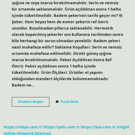
ışığına ve ısıya maruz bırakılmamalıdır. Serin ve nemsiz
bir ortamda saklanmalıdır. Ürün açıldıktan sonra 1 hafta
içinde tüketilmelidir. Badem şekerinin tarihi geçer mi? 9)
Şeker. Hem beyaz hem de esmer şekerin raf ömrü
uzundur. Bozulmadan yıllarca saklanabilir. Hermetik
olarak kapatılmış şekerler son kullanma tarihinden sonra
bile herhangi bir sorun olmadan yenebilir. Badem şekeri
nasıl muhafaza edilir? Saklama Koşulları: Serin ve nemsiz
ortamda muhafaza edilmelidir. Direkt güneş ışığına
maruz bırakılmamalıdır. Paket Açıldıktan Sonra Raf
Ömrü: Paket açıldıktan sonra 1 hafta içinde
tüketilmelidir. Ürün Ölçüleri: Ürünler el yapımı
olduğundan standart ölçülerde bulunmamaktadır.
Badem ne…
Badem
Devamını okuyun
Yorum Bırak
Şekeri
Ne
Zaman
Bayatlar
https://mbys.com.tr
https://peh.com.tr
https://yuv.com.tr
knight
online
nttgame
Sitemap