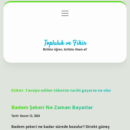
menüyü
Anasayfa
Gizlilik Politikası
Yasal Uyarı
aç
Hakkımızda
Topluluk ve Fikir
Birlikte öğren, birlikte ilham al!
Etiket:
Tavsiye edilen tüketim tarihi geçerse ne olur
Badem Şekeri Ne Zaman Bayatlar
Tarih: Kasım 12, 2024
Badem şekeri ne kadar sürede bozulur? Direkt güneş