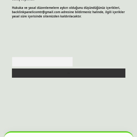
Hukuka ve yasal düzenlemelere aykırı olduğunu düşündüğünüz içerikleri,
backlinkpanelicomtr@gmail.com
adresine bildirmeniz halinde, ilgili içerikler
yasal süre içerisinde sitemizden kaldırılacaktır.
Arama
itesi