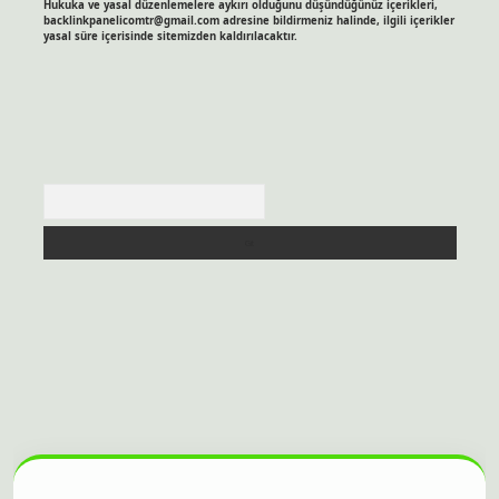
Hukuka ve yasal düzenlemelere aykırı olduğunu düşündüğünüz içerikleri,
backlinkpanelicomtr@gmail.com
adresine bildirmeniz halinde, ilgili içerikler
yasal süre içerisinde sitemizden kaldırılacaktır.
Arama
itesi