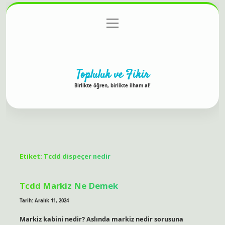
menüyü
Anasayfa
Gizlilik Politikası
Yasal Uyarı
aç
Hakkımızda
Topluluk ve Fikir
Birlikte öğren, birlikte ilham al!
Etiket:
Tcdd dispeçer nedir
Tcdd Markiz Ne Demek
Tarih: Aralık 11, 2024
Markiz kabini nedir? Aslında markiz nedir sorusuna