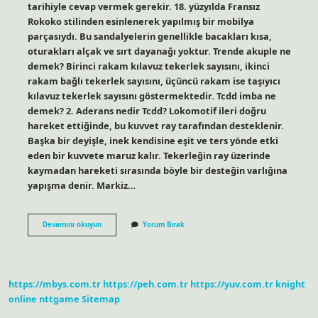
tarihiyle cevap vermek gerekir. 18. yüzyılda Fransız
Rokoko stilinden esinlenerek yapılmış bir mobilya
parçasıydı. Bu sandalyelerin genellikle bacakları kısa,
oturakları alçak ve sırt dayanağı yoktur. Trende akuple ne
demek? Birinci rakam kılavuz tekerlek sayısını, ikinci
rakam bağlı tekerlek sayısını, üçüncü rakam ise taşıyıcı
kılavuz tekerlek sayısını göstermektedir. Tcdd imba ne
demek? 2. Aderans nedir Tcdd? Lokomotif ileri doğru
hareket ettiğinde, bu kuvvet ray tarafından desteklenir.
Başka bir deyişle, inek kendisine eşit ve ters yönde etki
eden bir kuvvete maruz kalır. Tekerleğin ray üzerinde
kaymadan hareketi sırasında böyle bir desteğin varlığına
yapışma denir. Markiz…
Tcdd
Devamını okuyun
Yorum Bırak
Markiz
Ne
Demek
https://mbys.com.tr
https://peh.com.tr
https://yuv.com.tr
knight
online
nttgame
Sitemap