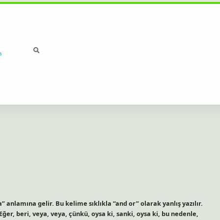
a
lamına gelir. Bu kelime sıklıkla “and or” olarak yanlış yazılır.
ğer, beri, veya, veya, çünkü, oysa ki, sanki, oysa ki, bu nedenle,