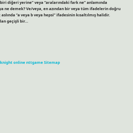
 “biri diğeri yerine” veya “aralarındaki fark ne” anlamında
veya ne demek? Ve/veya, en azından bir veya tüm ifadelerin doğru
 aslında “a veya b veya hepsi” ifadesinin kısaltılmış halidir.
an geçişli bir…
knight online
nttgame
Sitemap