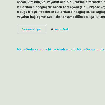
ancak, kim bilir, vb. Veyahut nedir? “Birbirine alternatif”,
kullanılan bir bağlaçtır; ancak bazen yanlıştır. Türkçede 
olduğu bileşik ifadelerde kullanılan bir bağlaçtır. Bu bağlaç
Veyahut bağlaç mı? Özellikle konuşma dilinde sıkça kullanıl
Veyahut
Devamını okuyun
Yorum Bırak
Türkçe
Mi
https://mbys.com.tr
https://peh.com.tr
https://yuv.com.tr