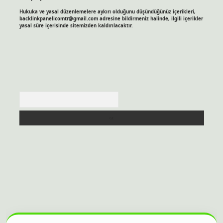
Hukuka ve yasal düzenlemelere aykırı olduğunu düşündüğünüz içerikleri,
backlinkpanelicomtr@gmail.com
adresine bildirmeniz halinde, ilgili içerikler
yasal süre içerisinde sitemizden kaldırılacaktır.
Arama
sitesi