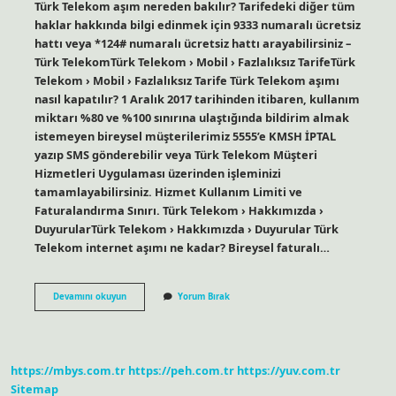
Türk Telekom aşım nereden bakılır? Tarifedeki diğer tüm
haklar hakkında bilgi edinmek için 9333 numaralı ücretsiz
hattı veya *124# numaralı ücretsiz hattı arayabilirsiniz –
Türk TelekomTürk Telekom › Mobil › Fazlalıksız TarifeTürk
Telekom › Mobil › Fazlalıksız Tarife Türk Telekom aşımı
nasıl kapatılır? 1 Aralık 2017 tarihinden itibaren, kullanım
miktarı %80 ve %100 sınırına ulaştığında bildirim almak
istemeyen bireysel müşterilerimiz 5555’e KMSH İPTAL
yazıp SMS gönderebilir veya Türk Telekom Müşteri
Hizmetleri Uygulaması üzerinden işleminizi
tamamlayabilirsiniz. Hizmet Kullanım Limiti ve
Faturalandırma Sınırı. Türk Telekom › Hakkımızda ›
DuyurularTürk Telekom › Hakkımızda › Duyurular Türk
Telekom internet aşımı ne kadar? Bireysel faturalı…
Türk
Devamını okuyun
Yorum Bırak
Telekom
Aşım
Yaptığımı
Nasıl
Anlarım
https://mbys.com.tr
https://peh.com.tr
https://yuv.com.tr
Sitemap