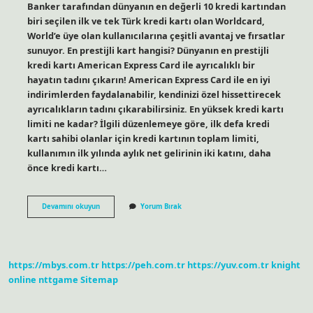
Banker tarafından dünyanın en değerli 10 kredi kartından
biri seçilen ilk ve tek Türk kredi kartı olan Worldcard,
World’e üye olan kullanıcılarına çeşitli avantaj ve fırsatlar
sunuyor. En prestijli kart hangisi? Dünyanın en prestijli
kredi kartı American Express Card ile ayrıcalıklı bir
hayatın tadını çıkarın! American Express Card ile en iyi
indirimlerden faydalanabilir, kendinizi özel hissettirecek
ayrıcalıkların tadını çıkarabilirsiniz. En yüksek kredi kartı
limiti ne kadar? İlgili düzenlemeye göre, ilk defa kredi
kartı sahibi olanlar için kredi kartının toplam limiti,
kullanımın ilk yılında aylık net gelirinin iki katını, daha
önce kredi kartı…
Türkiyenin
Devamını okuyun
Yorum Bırak
En
Prestijli
Kredi
Kartı
Hangisi
https://mbys.com.tr
https://peh.com.tr
https://yuv.com.tr
knight
online
nttgame
Sitemap