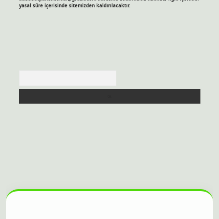
yasal süre içerisinde sitemizden kaldırılacaktır.
Arama
itesi