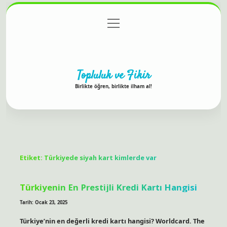
menüyü
Anasayfa
Gizlilik Politikası
Yasal Uyarı
aç
Hakkımızda
Topluluk ve Fikir
Birlikte öğren, birlikte ilham al!
Etiket:
Türkiyede siyah kart kimlerde var
Türkiyenin En Prestijli Kredi Kartı Hangisi
Tarih: Ocak 23, 2025
Türkiye’nin en değerli kredi kartı hangisi? Worldcard. The