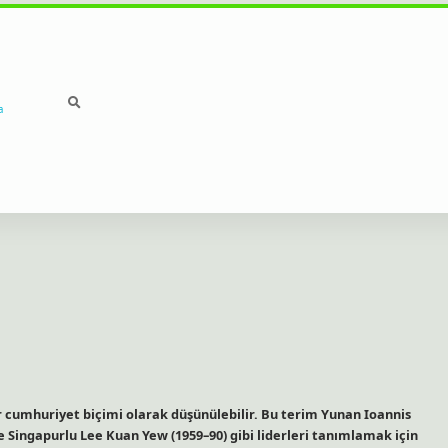
a
r cumhuriyet biçimi olarak düşünülebilir. Bu terim Yunan Ioannis
 Singapurlu Lee Kuan Yew (1959–90) gibi liderleri tanımlamak için