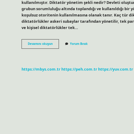
kullanılmıştır. Diktatör yönetim şekli nedir? Devleti oluştu
grubun sorumluluğu altında toplandığı ve kullanıldığı bir 
koşulsuz otoritenin kullanılmasına olanak tanır. Kaç tür di
diktatörlükler askeri subaylar tarafından yönetilir, tek parti
ve kişisel diktatörlükler tek…
Ataturk
Devamını okuyun
Yorum Bırak
Diktatör
Mü
https://mbys.com.tr
https://peh.com.tr
https://yuv.com.tr