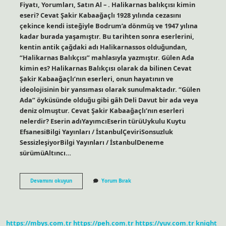
Fiyatı, Yorumları, Satın Al – . Halikarnas balıkçısı kimin
eseri? Cevat Şakir Kabaağaçlı 1928 yılında cezasını
çekince kendi isteğiyle Bodrum’a dönmüş ve 1947 yılına
kadar burada yaşamıştır. Bu tarihten sonra eserlerini,
kentin antik çağdaki adı Halikarnassos olduğundan,
“Halikarnas Balıkçısı” mahlasıyla yazmıştır. Gülen Ada
kimin es? Halikarnas Balıkçısı olarak da bilinen Cevat
Şakir Kabaağaçlı’nın eserleri, onun hayatının ve
ideolojisinin bir yansıması olarak sunulmaktadır. “Gülen
Ada” öyküsünde olduğu gibi gâh Deli Davut bir ada veya
deniz olmuştur. Cevat Şakir Kabaağaçlı’nın eserleri
nelerdir? Eserin adıYayımcıEserin türüUykulu Kuytu
EfsanesiBilgi Yayınları / İstanbulÇeviriSonsuzluk
SessizleşiyorBilgi Yayınları / İstanbulDeneme
sürümüAltıncı…
Deniz
Devamını okuyun
Yorum Bırak
Gurbetçileri
Kimin
Es
https://mbys.com.tr
https://peh.com.tr
https://yuv.com.tr
knight