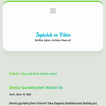
menüyü
Anasayfa
Gizlilik Politikası
Yasal Uyarı
aç
Hakkımızda
Topluluk ve Fikir
Birlikte öğren, birlikte ilham al!
Etiket:
Uluç Ali Reis kimin eseri
Deniz Gurbetçileri Kimin Es
Tarih: Ekim 19, 2024
Deniz gurbetçileri kimin? Sea Expats (Halikarnas Balıkçısı)