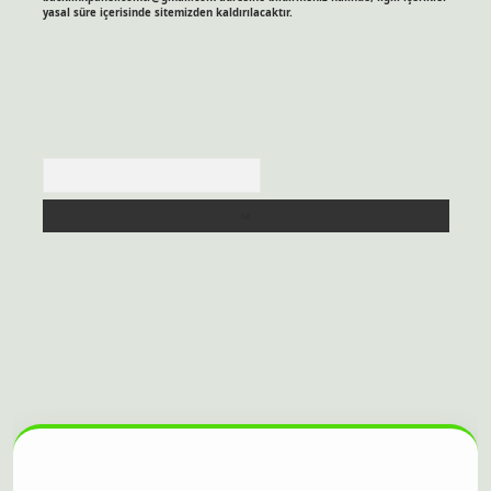
yasal süre içerisinde sitemizden kaldırılacaktır.
Arama
itesi