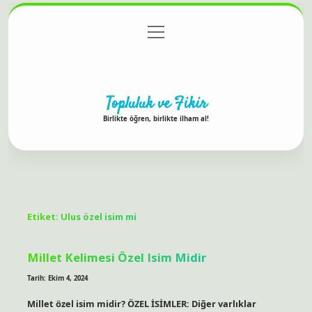
menüyü
Anasayfa
Gizlilik Politikası
Yasal Uyarı
aç
Hakkımızda
Topluluk ve Fikir
Birlikte öğren, birlikte ilham al!
Etiket:
Ulus özel isim mi
Millet Kelimesi Özel Isim Midir
Tarih: Ekim 4, 2024
Millet özel isim midir? ÖZEL İSİMLER: Diğer varlıklar