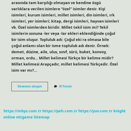
arasında tam karşılığı olmayan ve kendine özgü
varlıklara verilen isimlere “özel” isimler denir. Kişi
isimleri, kurum isimleri, millet isimleri, din isimleri, ırk
isimleri, yer isimleri; kitap, dergi isimleri, hayvan isimleri
vb. Özel isimlerden biridir. Millet tekil isim mi? Tekil
isimlerin sonuna -ler veya -lar ekleri eklendiğinde çoğul
bir isim oluşur. Topluluk adı: Çoğul eki ra olmasa bile
çoğul anlamı olan bir isme topluluk adı denir. Örnek:
demet, düzine, aile, ulus, sınıf, sürü, buket, konvoy,
orman, ordu… Millet kelimesi Türkçe bir kelime midir?
Millet kelimesi Arapçadır, millet kelimesi Türkçedir. Özel
isim var mı?…
Millet
Devamını okuyun
10 Yorum
Kelimesi
Özel
Isim
Midir
https://mbys.com.tr
https://peh.com.tr
https://yuv.com.tr
knight
online
nttgame
Sitemap