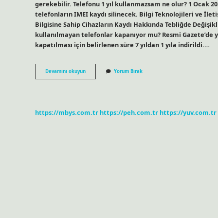
gerekebilir. Telefonu 1 yıl kullanmazsam ne olur? 1 Ocak 20
telefonların IMEI kaydı silinecek. Bilgi Teknolojileri ve İl
Bilgisine Sahip Cihazların Kaydı Hakkında Tebliğde Değişikl
kullanılmayan telefonlar kapanıyor mu? Resmi Gazete’de y
kapatılması için belirlenen süre 7 yıldan 1 yıla indirildi.…
Cep
Devamını okuyun
Yorum Bırak
Telefonu
Uzun
Süre
Kullanılmazsa
Ne
https://mbys.com.tr
https://peh.com.tr
https://yuv.com.tr
Olur