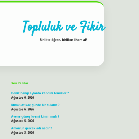
Topluluk ve Fikir
Birlikte öğren, birlikte ilham al!
Sidebar
ilbet bahis sitesi
Son Yazılar
Deniz hangi aylarda kendini temizler ?
Ağustos 6, 2026
Kumkuat kaç günde bir sulanır ?
Ağustos 6, 2026
Avene güneş kremi kimin malı ?
Ağustos 5, 2026
Amon’un gerçek adı nedir ?
Ağustos 3, 2026