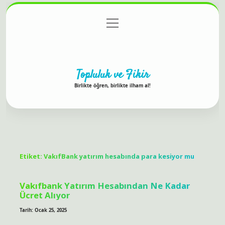
menüyü
Anasayfa
Gizlilik Politikası
Yasal Uyarı
aç
Hakkımızda
Topluluk ve Fikir
Birlikte öğren, birlikte ilham al!
Etiket:
VakıfBank yatırım hesabında para kesiyor mu
Vakıfbank Yatırım Hesabından Ne Kadar
Ücret Alıyor
Tarih: Ocak 25, 2025