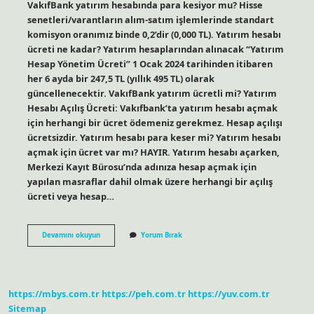
VakıfBank yatırım hesabında para kesiyor mu? Hisse
senetleri/varantların alım-satım işlemlerinde standart
komisyon oranımız binde 0,2’dir (0,000 TL). Yatırım hesabı
ücreti ne kadar? Yatırım hesaplarından alınacak “Yatırım
Hesap Yönetim Ücreti” 1 Ocak 2024 tarihinden itibaren
her 6 ayda bir 247,5 TL (yıllık 495 TL) olarak
güncellenecektir. VakıfBank yatırım ücretli mi? Yatırım
Hesabı Açılış Ücreti: Vakıfbank’ta yatırım hesabı açmak
için herhangi bir ücret ödemeniz gerekmez. Hesap açılışı
ücretsizdir. Yatırım hesabı para keser mi? Yatırım hesabı
açmak için ücret var mı? HAYIR. Yatırım hesabı açarken,
Merkezi Kayıt Bürosu’nda adınıza hesap açmak için
yapılan masraflar dahil olmak üzere herhangi bir açılış
ücreti veya hesap…
Vakıfbank
Devamını okuyun
Yorum Bırak
Yatırım
Hesabından
Ne
Kadar
Ücret
https://mbys.com.tr
https://peh.com.tr
https://yuv.com.tr
Alıyor
Sitemap