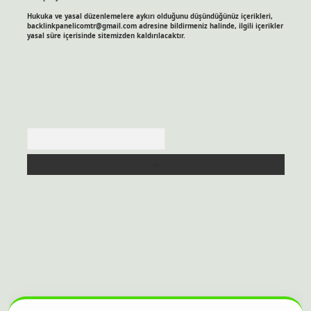
Hukuka ve yasal düzenlemelere aykırı olduğunu düşündüğünüz içerikleri,
backlinkpanelicomtr@gmail.com
adresine bildirmeniz halinde, ilgili içerikler
yasal süre içerisinde sitemizden kaldırılacaktır.
Arama
itesi