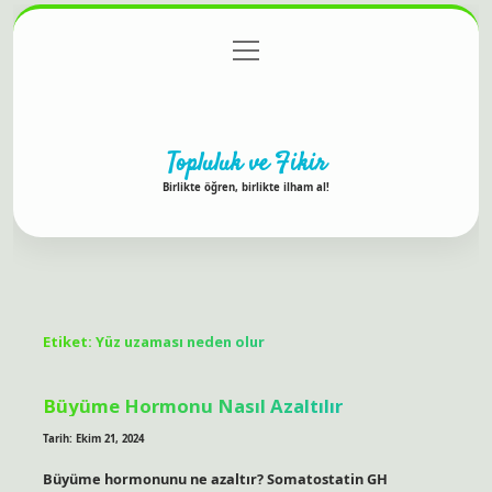
menüyü
Anasayfa
Gizlilik Politikası
Yasal Uyarı
aç
Hakkımızda
Topluluk ve Fikir
Birlikte öğren, birlikte ilham al!
Etiket:
Yüz uzaması neden olur
Büyüme Hormonu Nasıl Azaltılır
Tarih: Ekim 21, 2024
Büyüme hormonunu ne azaltır? Somatostatin GH