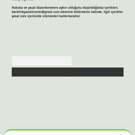
Hukuka ve yasal düzenlemelere aykırı olduğunu düşündüğünüz içerikleri,
backlinkpanelicomtr@gmail.com
adresine bildirmeniz halinde, ilgili içerikler
yasal süre içerisinde sitemizden kaldırılacaktır.
Arama
sitesi