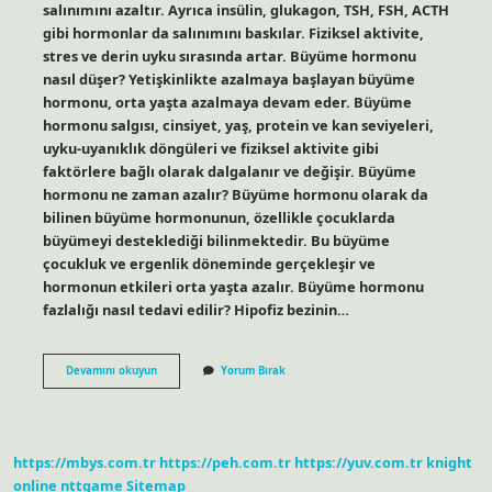
salınımını azaltır. Ayrıca insülin, glukagon, TSH, FSH, ACTH
gibi hormonlar da salınımını baskılar. Fiziksel aktivite,
stres ve derin uyku sırasında artar. Büyüme hormonu
nasıl düşer? Yetişkinlikte azalmaya başlayan büyüme
hormonu, orta yaşta azalmaya devam eder. Büyüme
hormonu salgısı, cinsiyet, yaş, protein ve kan seviyeleri,
uyku-uyanıklık döngüleri ve fiziksel aktivite gibi
faktörlere bağlı olarak dalgalanır ve değişir. Büyüme
hormonu ne zaman azalır? Büyüme hormonu olarak da
bilinen büyüme hormonunun, özellikle çocuklarda
büyümeyi desteklediği bilinmektedir. Bu büyüme
çocukluk ve ergenlik döneminde gerçekleşir ve
hormonun etkileri orta yaşta azalır. Büyüme hormonu
fazlalığı nasıl tedavi edilir? Hipofiz bezinin…
Büyüme
Devamını okuyun
Yorum Bırak
Hormonu
Nasıl
Azaltılır
https://mbys.com.tr
https://peh.com.tr
https://yuv.com.tr
knight
online
nttgame
Sitemap