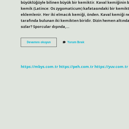
büyüklüğüyle bilinen büyük bir kemiktir. Kaval kemiğinin bi
kemik (Latince: Os zygomaticum) kafatasındaki bir kemikt
eklemlenir. Her iki elmacık kemiği, önden. Kaval kemiği n
tarafında bulunan iki kemikten biridir. Dizin hemen altın
sızlar? Sporcular dışında,…
Kaval
Devamını okuyun
Yorum Bırak
Kemiği
Nasıl
Yazılır
https://mbys.com.tr
https://peh.com.tr
https://yuv.com.tr