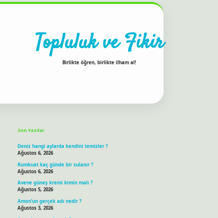
Topluluk ve Fikir
Birlikte öğren, birlikte ilham al!
Sidebar
ilbet bahis sitesi
Son Yazılar
Deniz hangi aylarda kendini temizler ?
Ağustos 6, 2026
Kumkuat kaç günde bir sulanır ?
Ağustos 6, 2026
Avene güneş kremi kimin malı ?
Ağustos 5, 2026
Amon’un gerçek adı nedir ?
Ağustos 3, 2026