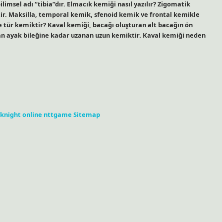
limsel adı “tibia”dır. Elmacık kemiği nasıl yazılır? Zigomatik
ir. Maksilla, temporal kemik, sfenoid kemik ve frontal kemikle
e tür kemiktir? Kaval kemiği, bacağı oluşturan alt bacağın ön
dan ayak bileğine kadar uzanan uzun kemiktir. Kaval kemiği neden
knight online
nttgame
Sitemap