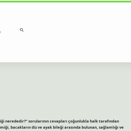
a
i nerededir?” sorularının cevapları çoğunlukla halk tarafından
miği, bacakların diz ve ayak bileği arasında bulunan, sağlamlığı ve