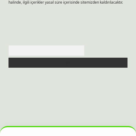
halinde, ilgili içerikler yasal süre içerisinde sitemizden kaldırılacaktır.
Arama
esi