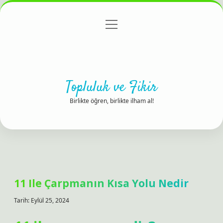
menüyü
Anasayfa
Gizlilik Politikası
Yasal Uyarı
aç
Hakkımızda
Topluluk ve Fikir
Birlikte öğren, birlikte ilham al!
11 Ile Çarpmanın Kısa Yolu Nedir
Tarih: Eylül 25, 2024