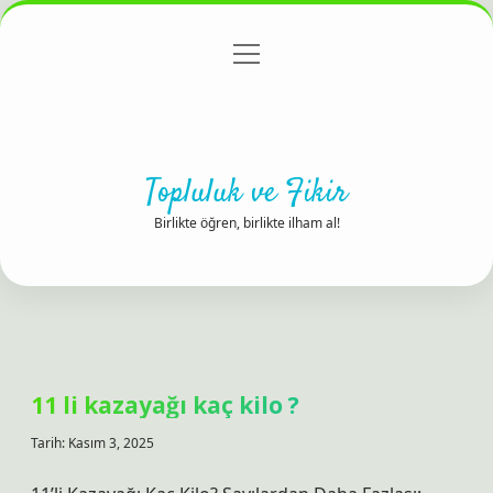
menüyü
Anasayfa
Gizlilik Politikası
Yasal Uyarı
aç
Hakkımızda
Topluluk ve Fikir
Birlikte öğren, birlikte ilham al!
11 li kazayağı kaç kilo ?
Tarih: Kasım 3, 2025