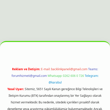
lbet bahis sitesi
Reklam ve İletişim:
E-mail:
backlinkpaneli@gmail.com
Teams:
forumhizmeti@gmail.com
Whatsapp: 0262 606 0 726
Telegram:
@karabul
Yasal Uyarı:
Sitemiz, 5651 Sayılı Kanun gereğince Bilgi Teknolojileri ve
İletişim Kurumu (BTK) tarafından onaylanmış bir Yer Sağlayıcı olarak
hizmet vermektedir. Bu nedenle, sitedeki içerikleri proaktif olarak
denetleme veya araştırma yükümlülüğümüz bulunmamaktadır. Ancak,