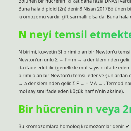
Bölünen bir hücrenin iki kat daha fazla DNA’sı vard
Buna hala diploid (2n) denir.8 Nisan 2017Bölünen bi
kromozomu vardır, çift sarmallı olsa da. Buna hala d
N neyi temsil etmekt
N birimi, kuvvetin SI birimi olan bir Newton’u temsil
Newton’un ünlü Σ → F = m → a denkleminden gelir. 
da ifade edebilir (genellikle mol sayısını ifade eden
birimi olan bir Newton’u temsil eder ve şunlardan o
→ a denkleminden gelir. Σ F → = MA → . Termodinamik
mol sayısını ifade eden küçük harf n’nin aksine).
Bir hücrenin n veya 2
Bu kromozomlara homolog kromozomlar denir. ✔ Ç