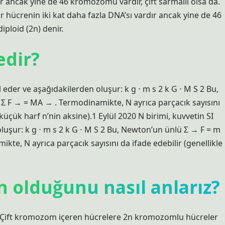
ır ancak yine de 46 kromozomu vardır, çift sarmallı olsa da.
r hücrenin iki kat daha fazla DNA’sı vardır ancak yine de 46
iploid (2n) denir.
edir?
 eder ve aşağıdakilerden oluşur: k g ⋅ m s 2 k G ⋅ M S 2 Bu,
Σ F → = MA → . Termodinamikte, N ayrıca parçacık sayısını
 küçük harf n’nin aksine).1 Eylül 2020 N birimi, kuvvetin SI
luşur: k g ⋅ m s 2 k G ⋅ M S 2 Bu, Newton’un ünlü Σ → F = m
te, N ayrıca parçacık sayısını da ifade edebilir (genellikle
n olduğunu nasıl anlarız?
ift kromozom içeren hücrelere 2n kromozomlu hücreler