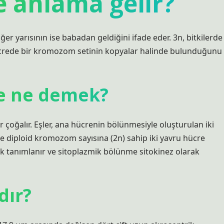
 anlama gelir?
r yarısının ise babadan geldiğini ifade eder. 3n, bitkilerde
hücrede bir kromozom setinin kopyalar halinde bulunduğunu
e ne demek?
oğalır. Eşler, ana hücrenin bölünmesiyle oluşturulan iki
de diploid kromozom sayısına (2n) sahip iki yavru hücre
k tanımlanır ve sitoplazmik bölünme sitokinez olarak
dır?