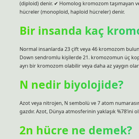
(diploid) denir. ✔ Homolog kromozom taşımayan 
hücreler (monoploid, haploid hücreler) denir.
Bir insanda kaç krom
Normal insanlarda 23 çift veya 46 kromozom bulunu
Down sendromlu kişilerde 21. kromozomun üç kopy
ayrı bir kromozom olabilir veya daha az yaygın ola
N nedir biyolojide?
Azot veya nitrojen, N sembolü ve 7 atom numarasına 
gazdır. Azot, Dünya atmosferinin yaklaşık %78’ini o
2n hücre ne demek?