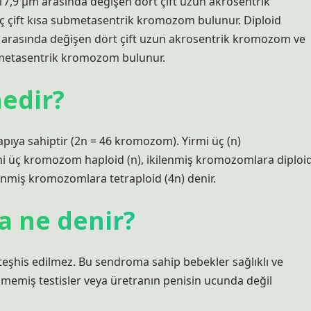
 17,9 μm arasında değişen dört çift uzun akrosentrik
ç çift kısa submetasentrik kromozom bulunur. Diploid
m arasında değişen dört çift uzun akrosentrik kromozom ve
ubmetasentrik kromozom bulunur.
edir?
pıya sahiptir (2n = 46 kromozom). Yirmi üç (n)
rmi üç kromozom haploid (n), ikilenmiş kromozomlara diploi
enmiş kromozomlara tetraploid (4n) denir.
a ne denir?
eşhis edilmez. Bu sendroma sahip bebekler sağlıklı ve
memiş testisler veya üretranın penisin ucunda değil