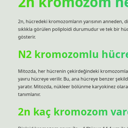
2n kromozom ne
2n, hücredeki kromozomların yarısının anneden, diğe
sıklıkla görülen poliploidi durumudur ve tek bir 
gösterir.
N2 kromozomlu hücr
Mitozda, her hücrenin çekirdeğindeki kromozomlar ç
yavru hücreye verilir. Bu, ana hücreye benzer şekil
yaratır. Mitozda, nükleer bölünme karyokinez olara
tanımlanır.
2n kaç kromozom var