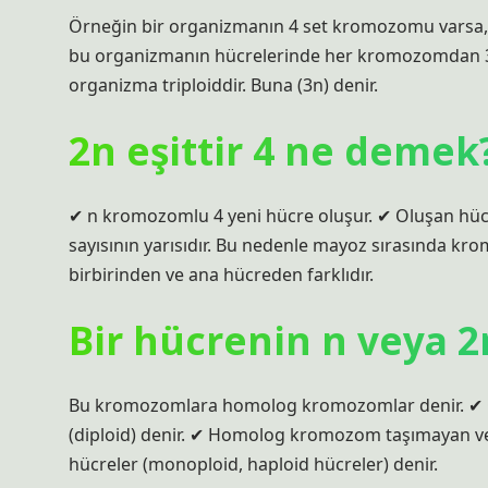
Örneğin bir organizmanın 4 set kromozomu varsa, 
bu organizmanın hücrelerinde her kromozomdan 3 k
organizma triploiddir. Buna (3n) denir.
2n eşittir 4 ne demek
✔ n kromozomlu 4 yeni hücre oluşur. ✔ Oluşan h
sayısının yarısıdır. Bu nedenle mayoz sırasında kro
birbirinden ve ana hücreden farklıdır.
Bir hücrenin n veya 2
Bu kromozomlara homolog kromozomlar denir. ✔ Ç
(diploid) denir. ✔ Homolog kromozom taşımayan 
hücreler (monoploid, haploid hücreler) denir.