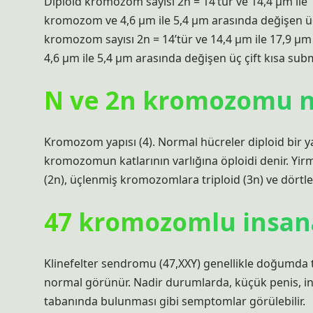
Diploid kromozom sayısı 2n = 14’tür ve 14,4 μm ile
kromozom ve 4,6 μm ile 5,4 μm arasında değişen ü
kromozom sayısı 2n = 14’tür ve 14,4 μm ile 17,9 μ
4,6 μm ile 5,4 μm arasında değişen üç çift kısa s
N ve 2n kromozomu n
Kromozom yapısı (4). Normal hücreler diploid bir ya
kromozomun katlarının varlığına öploidi denir. Yi
(2n), üçlenmiş kromozomlara triploid (3n) ve dörtl
47 kromozomlu insan
Klinefelter sendromu (47,XXY) genellikle doğumda t
normal görünür. Nadir durumlarda, küçük penis, in
tabanında bulunması gibi semptomlar görülebilir.