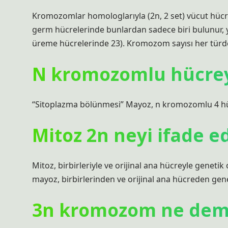
Kromozomlar homologlarıyla (2n, 2 set) vücut hücr
germ hücrelerinde bunlardan sadece biri bulunur, ya
üreme hücrelerinde 23). Kromozom sayısı her türde
N kromozomlu hücrey
“Sitoplazma bölünmesi” Mayoz, n kromozomlu 4 hüc
Mitoz 2n neyi ifade e
Mitoz, birbirleriyle ve orijinal ana hücreyle genetik
mayoz, birbirlerinden ve orijinal ana hücreden genet
3n kromozom ne dem